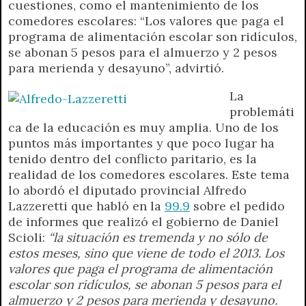
cuestiones, como el mantenimiento de los
A
r
e
o
n
i
F
comedores escolares: “Los valores que paga el
p
a
r
o
g
n
r
programa de alimentación escolar son ridículos,
p
m
k
e
k
i
se abonan 5 pesos para el almuerzo y 2 pesos
r
e
para merienda y desayuno”, advirtió.
n
d
La
l
problemáti
y
ca de la educación es muy amplia. Uno de los
puntos más importantes y que poco lugar ha
tenido dentro del conflicto paritario, es la
realidad de los comedores escolares. Este tema
lo abordó el diputado provincial Alfredo
Lazzeretti que habló en la
99.9
sobre el pedido
de informes que realizó el gobierno de Daniel
Scioli:
“la situación es tremenda y no sólo de
estos meses, sino que viene de todo el 2013. Los
valores que paga el programa de alimentación
escolar son ridículos, se abonan 5 pesos para el
almuerzo y 2 pesos para merienda y desayuno.