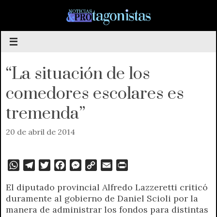
Saltar
al
contenido
“La situación de los
comedores escolares es
tremenda”
20 de abril de 2014
W
T
T
F
M
C
E
P
h
e
w
a
e
o
m
r
El diputado provincial Alfredo Lazzeretti criticó
a
l
i
c
s
p
a
i
duramente al gobierno de Daniel Scioli por la
t
e
t
e
s
y
i
n
manera de administrar los fondos para distintas
s
g
t
b
e
L
l
t