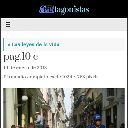
Saltar
al
contenido
«
Las leyes de la vida
pag.10 c
19 de enero de 2013
El tamaño completo es de
1024 × 768
pixels