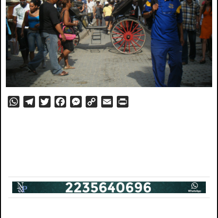
WhatsApp
Telegram
Twitter
Facebook
Messenger
Copy
Email
PrintFriendly
Link