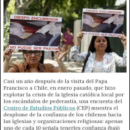
A
r
e
o
n
i
F
p
a
r
o
g
n
r
p
m
k
e
k
i
r
e
n
d
l
y
Casi un año después de la visita del Papa
Francisco a Chile, en enero pasado, que hizo
explotar la crisis de la Iglesia católica local por
los escándalos de pederastia, una encuesta del
Centro de Estudios Públicos
(CEP) muestra el
desplome de la confianza de los chilenos hacia
las Iglesias y organizaciones religiosas: apenas
uno de cada 10 señala tenerles confianza (bajó