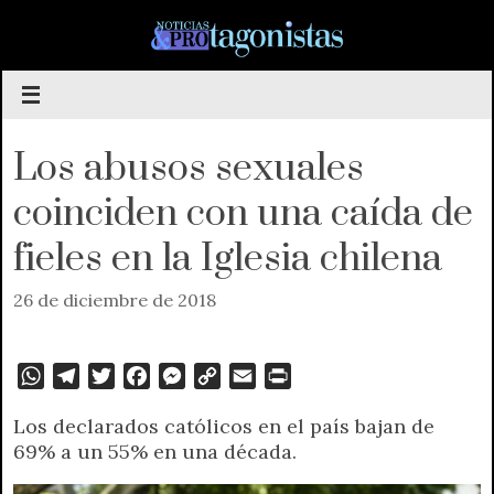
Saltar
al
contenido
Los abusos sexuales
coinciden con una caída de
fieles en la Iglesia chilena
26 de diciembre de 2018
W
T
T
F
M
C
E
P
h
e
w
a
e
o
m
r
Los declarados católicos en el país bajan de
a
l
i
c
s
p
a
i
69% a un 55% en una década.
t
e
t
e
s
y
i
n
s
g
t
b
e
L
l
t