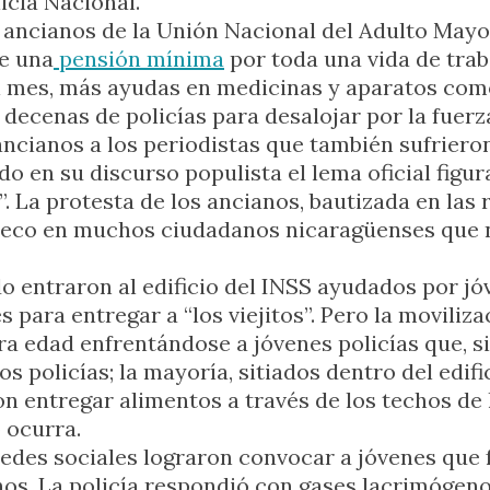
icía Nacional.
 ancianos de la Unión Nacional del Adulto Mayo
e una
pensión mínima
por toda una vida de tra
l mes, más ayudas en medicinas y aparatos como 
ecenas de policías para desalojar por la fuerza
 ancianos a los periodistas que también sufrieron
o en su discurso populista el lema oficial figu
”. La protesta de los ancianos, bautizada en la
 eco en muchos ciudadanos nicaragüenses que n
 entraron al edificio del INSS ayudados por jó
 para entregar a “los viejitos”. Pero la moviliza
ra edad enfrentándose a jóvenes policías que, si
 policías; la mayoría, sitiados dentro del edific
n entregar alimentos a través de los techos de la
o ocurra.
edes sociales lograron convocar a jóvenes que 
nos. La policía respondió con gases lacrimógen