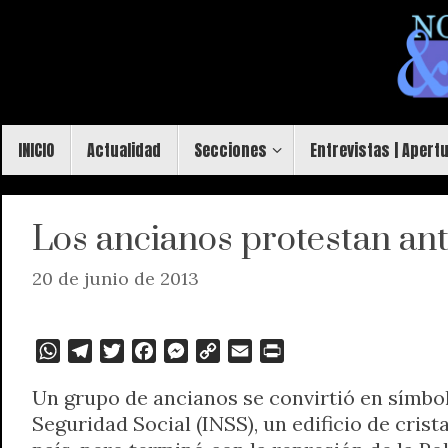
Saltar
al
contenido
Saltar
INICIO
Actualidad
Secciones
Entrevistas | Apert
al
contenido
Los ancianos protestan ant
20 de junio de 2013
W
T
T
F
M
C
E
P
h
e
w
a
e
o
m
r
Un grupo de ancianos se convirtió en símbolo
a
l
i
c
s
p
a
i
Seguridad Social (INSS), un edificio de cris
t
e
t
e
s
y
i
n
s
g
t
b
e
L
l
t