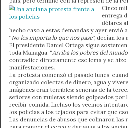
país, pero terminó con la represión de la Pol
A
r
e
o
n
i
F
Cinco mil
p
a
r
o
g
n
r
entrega d
p
m
k
e
k
i
dólares a
r
e
hecho caso a estas demandas y ayer envió a d
n
“
No les importa lo que nos pase
”, decían los
d
El presidente Daniel Ortega sigue sosteniend
l
toda Managua: “
Arriba los pobres del mundo
y
contradice directamente ese lema y se hizo
manifestaciones.
La protesta comenzó el pasado lunes, cuando
organizado colectas de dinero, agua y víveres
imágenes eran terribles: señoras de la terce
señores con muletas siendo golpeados por los
recibir comida. Incluso los vecinos intentaro
los policías a los tejados para evitar que es
Las denuncias de abusos que colmaron las r
para romper el cerco y dar agua a los ancia