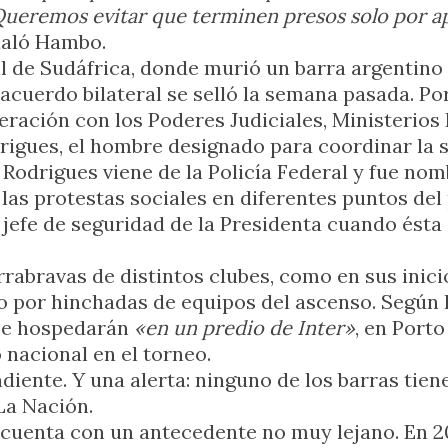
ueremos evitar que terminen presos solo por apar
ñaló Hambo.
 de Sudáfrica, donde murió un barra argentino y
cuerdo bilateral se selló la semana pasada. Por
eración con los Poderes Judiciales, Ministerios 
rigues, el hombre designado para coordinar la 
s Rodrigues viene de la Policía Federal y fue n
las protestas sociales en diferentes puntos del
e jefe de seguridad de la Presidenta cuando ést
rrabravas de distintos clubes, como en sus inici
por hinchadas de equipos del ascenso. Según la 
 Se hospedarán
«en un predio de Inter»
, en Port
 nacional en el torneo.
ndiente. Y una alerta: ninguno de los barras ti
La Nación.
cuenta con un antecedente no muy lejano. En 2