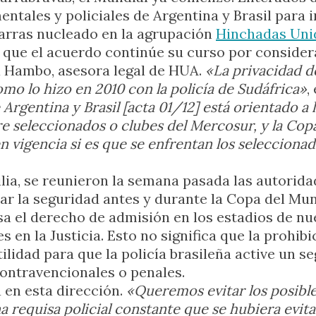
ntales y policiales de Argentina y Brasil para 
arras nucleado en la agrupación
Hinchadas Uni
r que el acuerdo continúe su curso por conside
ra Hambo, asesora legal de HUA.
«La privacidad d
mo lo hizo en 2010 con la policía de Sudáfrica»
,
Argentina y Brasil [acta 01/12] está orientado a 
re seleccionados o clubes del Mercosur, y la Co
 vigencia si es que se enfrentan los selecciona
ilia, se reunieron la semana pasada las autorid
ar la seguridad antes y durante la Copa del Mu
sa el derecho de admisión en los estadios de nue
 en la Justicia. Esto no significa que la prohib
tilidad para que la policía brasileña active un 
contravencionales o penales.
 en esta dirección.
«Queremos evitar los posible
una requisa policial constante que se hubiera evit