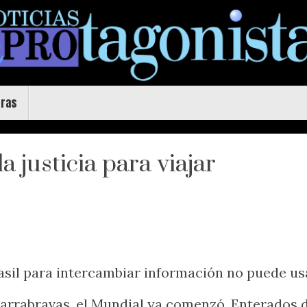
uras
 justicia para viajar
asil para intercambiar información no puede us
barrabravas, el Mundial ya comenzó. Enterados 