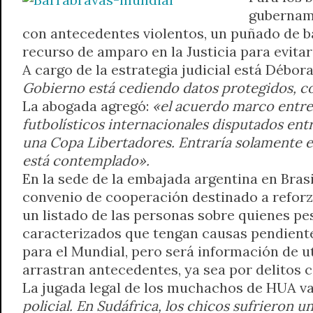
gubername
A
r
e
o
n
i
F
con antecedentes violentos, un puñado de b
p
a
r
o
g
n
r
recurso de amparo en la Justicia para evita
p
m
k
e
k
i
r
e
A cargo de la estrategia judicial está Débo
n
Gobierno está cediendo datos protegidos, co
d
La abogada agregó:
«el acuerdo marco entre 
l
futbolísticos internacionales disputados ent
y
una Copa Libertadores. Entraría solamente en
está contemplado».
En la sede de la embajada argentina en Bras
convenio de cooperación destinado a reforz
un listado de las personas sobre quienes pe
caracterizados que tengan causas pendientes
para el Mundial, pero será información de u
arrastran antecedentes, ya sea por delitos 
La jugada legal de los muchachos de HUA va
policial. En Sudáfrica, los chicos sufrieron 