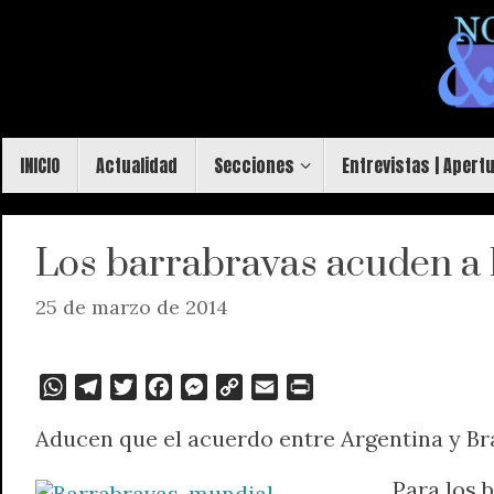
Saltar
al
contenido
Saltar
INICIO
Actualidad
Secciones
Entrevistas | Apert
al
contenido
Los barrabravas acuden a la
25 de marzo de 2014
W
T
T
F
M
C
E
P
h
e
w
a
e
o
m
r
Aducen que el acuerdo entre Argentina y Br
a
l
i
c
s
p
a
i
t
e
t
e
s
y
i
n
Para los 
s
g
t
b
e
L
l
t