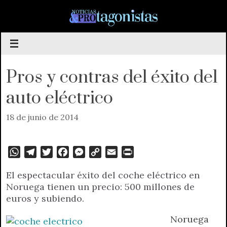
Saltar
al
contenido
Pros y contras del éxito del
auto eléctrico
18 de junio de 2014
W
T
T
F
M
C
E
P
h
e
w
a
e
o
m
r
El espectacular éxito del coche eléctrico en
a
l
i
c
s
p
a
i
Noruega tienen un precio: 500 millones de
t
e
t
e
s
y
i
n
euros y subiendo.
s
g
t
b
e
L
l
t
A
r
e
o
n
i
F
Noruega
p
a
r
o
g
n
r