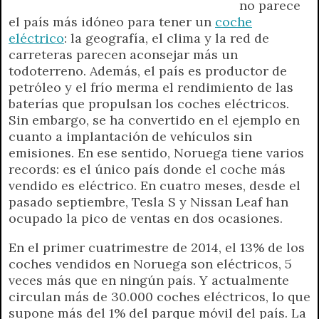
no parece
p
m
k
e
k
i
el país más idóneo para tener un
coche
r
e
eléctrico
: la geografía, el clima y la red de
n
carreteras parecen aconsejar más un
d
todoterreno. Además, el país es productor de
l
petróleo y el frío merma el rendimiento de las
y
baterías que propulsan los coches eléctricos.
Sin embargo, se ha convertido en el ejemplo en
cuanto a implantación de vehículos sin
emisiones. En ese sentido, Noruega tiene varios
records: es el único país donde el coche más
vendido es eléctrico. En cuatro meses, desde el
pasado septiembre, Tesla S y Nissan Leaf han
ocupado la pico de ventas en dos ocasiones.
En el primer cuatrimestre de 2014, el 13% de los
coches vendidos en Noruega son eléctricos, 5
veces más que en ningún país. Y actualmente
circulan más de 30.000 coches eléctricos, lo que
supone más del 1% del parque móvil del país. La