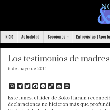
Saltar
al
contenido
Saltar
INICIO
Actualidad
Secciones
Entrevistas | Apert
al
contenido
Los testimonios de madres
6 de mayo de 2014
W
T
T
F
M
C
E
P
h
e
w
a
e
o
m
r
Este lunes, el líder de Boko Haram reconoci
a
l
i
c
s
p
a
i
declaraciones no hicieron más que profundiz
t
e
t
e
s
y
i
n
s
g
t
b
e
L
l
t