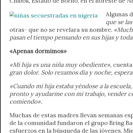
Chibok, Estado de Borno, en el noreste de Ni
A
r
e
o
n
i
F
Algunas d
p
a
r
o
g
n
r
p
m
k
e
k
i
que se las
r
e
otras- que no se revelara su nombre.
«Mucha
n
pasan el tiempo pensando en sus hijas y todas
d
l
«Apenas dormimos»
y
«Mi hija es una niña muy obediente»,
cuenta
gran dolor.
Solo rezamos día y noche, espera
«Cuando mi hija estaba yéndose a la escuela, 
pronto y ayudarme con mi trabajo, vender co
comiendo».
Muchas de estas madres llevan semanas espe
de la comunidad fundaron el grupo Bring Ba
esfuerzos en la búsqueda de las jóvenes. Mie