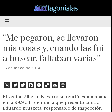
Saltar
al
contenido
“Me pegaron, se llevaron
mis cosas y, cuando las fui
a buscar, faltaban varias”
15 de mayo de 2014
W
T
T
F
M
C
E
P
h
e
w
a
e
o
m
r
El vecino Alberto Navarro se refirió esta mañana
a
l
i
c
s
p
a
i
en la 99.9 a la denuncia que presentó contra
t
e
t
e
s
y
i
n
Eduardo Bruzzeta, responsable de Inspección
s
g
t
b
e
L
l
t