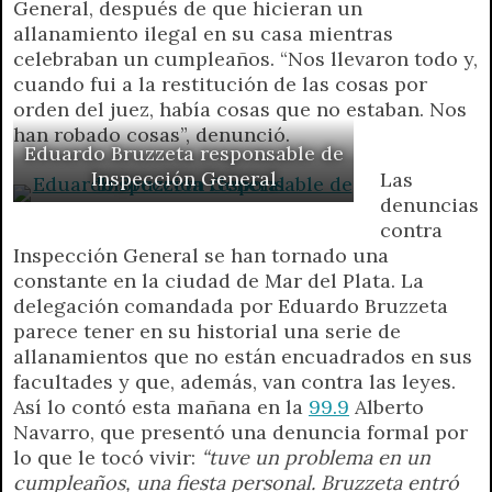
General, después de que hicieran un
A
r
e
o
n
i
F
allanamiento ilegal en su casa mientras
p
a
r
o
g
n
r
celebraban un cumpleaños. “Nos llevaron todo y,
p
m
k
e
k
i
cuando fui a la restitución de las cosas por
r
e
orden del juez, había cosas que no estaban. Nos
n
han robado cosas”, denunció.
d
Eduardo Bruzzeta responsable de
l
Inspección General
Las
y
denuncias
contra
Inspección General se han tornado una
constante en la ciudad de Mar del Plata. La
delegación comandada por Eduardo Bruzzeta
parece tener en su historial una serie de
allanamientos que no están encuadrados en sus
facultades y que, además, van contra las leyes.
Así lo contó esta mañana en la
99.9
Alberto
Navarro, que presentó una denuncia formal por
lo que le tocó vivir:
“tuve un problema en un
cumpleaños, una fiesta personal. Bruzzeta entró