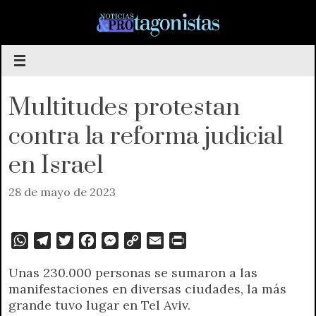
Saltar
al
contenido
Multitudes protestan
contra la reforma judicial
en Israel
28 de mayo de 2023
W
T
T
F
M
C
E
P
h
e
w
a
e
o
m
r
Unas 230.000 personas se sumaron a las
a
l
i
c
s
p
a
i
manifestaciones en diversas ciudades, la más
t
e
t
e
s
y
i
n
grande tuvo lugar en Tel Aviv.
s
g
t
b
e
L
l
t