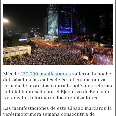
A
r
e
o
n
i
F
p
a
r
o
g
n
r
p
m
k
e
k
i
r
e
n
d
l
y
Más de
230.000 manifestantes
salieron la noche
del sábado a las calles de Israel en una nueva
jornada de protestas contra la polémica reforma
judicial impulsada por el Ejecutivo de Benjamín
Netanyahu, informaron los organizadores.
Las manifestaciones de este sábado marcaron la
vigésimoprimera semana consecutiva de