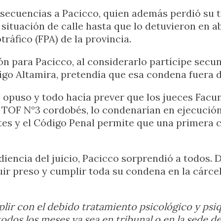
secuencias a Pacicco, quien además perdió su t
situación de calle hasta que lo detuvieron en ab
tráfico (FPA) de la provincia.
ión para Pacicco, al considerarlo partícipe sec
go Altamira, pretendía que esa condena fuera de
e opuso y todo hacía prever que los jueces Facu
 TOF N°3 cordobés, lo condenarían en ejecución 
tes y el Código Penal permite que una primera 
iencia del juicio, Pacicco sorprendió a todos. De
uir preso y cumplir toda su condena en la cárce
ir con el debido tratamiento psicológico y psiqu
 todos los meses ya sea en tribunal o en la sede 