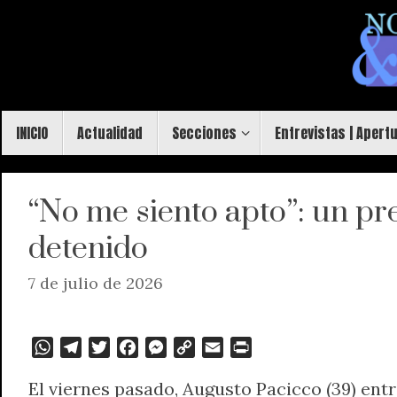
Saltar
al
contenido
Saltar
INICIO
Actualidad
Secciones
Entrevistas | Apert
al
contenido
“No me siento apto”: un pr
detenido
7 de julio de 2026
W
T
T
F
M
C
E
P
h
e
w
a
e
o
m
r
El viernes pasado, Augusto Pacicco (39) entr
a
l
i
c
s
p
a
i