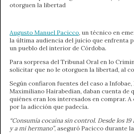
otorguen la libertad
t
e
t
e
s
y
i
n
s
g
t
b
e
L
l
t
A
r
e
o
n
i
F
p
a
r
o
g
n
r
Augusto Manuel Pacicco
, un técnico en eme
p
m
k
e
k
i
la última audiencia del juicio que enfrenta
r
e
un pueblo del interior de Córdoba.
n
d
Para sorpresa del Tribunal Oral en lo Crimin
l
solicitar que no le otorguen la libertad, al 
y
Según confiaron fuentes del caso a Infobae, 
Maximiliano Hairabedian, daban cuenta de q
quiénes eran los interesados en comprar. 
por la adicción que padecía.
“Consumía cocaína sin control. Desde los 19 
y a mi hermano”
, aseguró Pacicco durante la