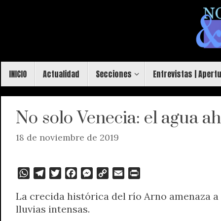
Saltar
al
contenido
Saltar
INICIO
Actualidad
Secciones
Entrevistas | Apert
al
contenido
No solo Venecia: el agua a
18 de noviembre de 2019
W
T
T
F
M
C
E
P
h
e
w
a
e
o
m
r
La crecida histórica del río Arno amenaza a 
a
l
i
c
s
p
a
i
lluvias intensas.
t
e
t
e
s
y
i
n
s
g
t
b
e
L
l
t