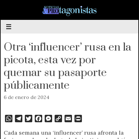
Saltar
al
contenido
Otra ‘influencer’ rusa en la
picota, esta vez por
quemar su pasaporte
públicamente
6 de enero de 2024
W
T
T
F
M
C
E
P
h
e
w
a
e
o
m
r
Cada semana una ‘influencer’ rusa afronta la
a
l
i
c
s
p
a
i