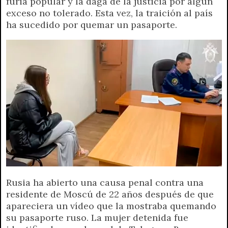
furia popular y la daga de la justicia por algún
t
e
t
e
s
y
i
n
exceso no tolerado. Esta vez, la traición al país
s
g
t
b
e
L
l
t
ha sucedido por quemar un pasaporte.
A
r
e
o
n
i
F
p
a
r
o
g
n
r
p
m
k
e
k
i
r
e
n
d
l
y
Rusia ha abierto una causa penal contra una
residente de Moscú de 22 años después de que
apareciera un vídeo que la mostraba quemando
su pasaporte ruso. La mujer detenida fue