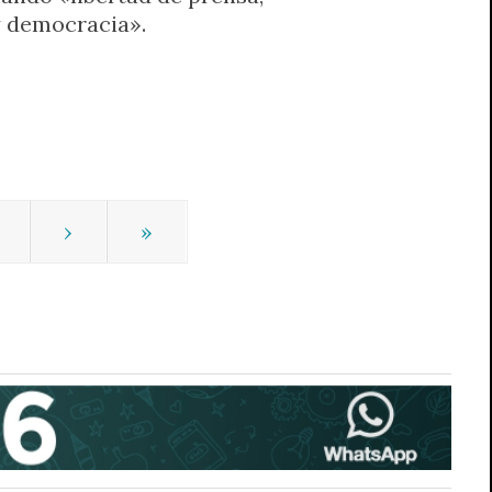
y democracia».
›
»