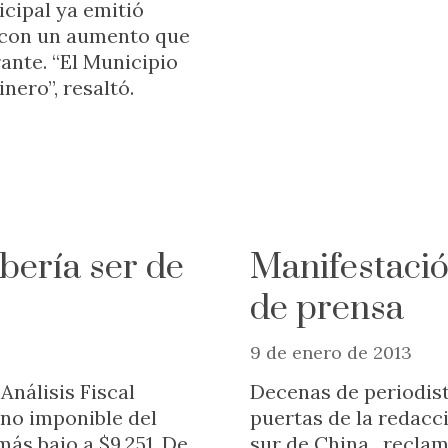
cipal ya emitió
) con un aumento que
ante. “El Municipio
nero”, resaltó.
bería ser de
Manifestación
de prensa
9 de enero de 2013
Análisis Fiscal
Decenas de periodist
 no imponible del
puertas de la redac
ás bajo a $9.251. De
sur de China, reclam