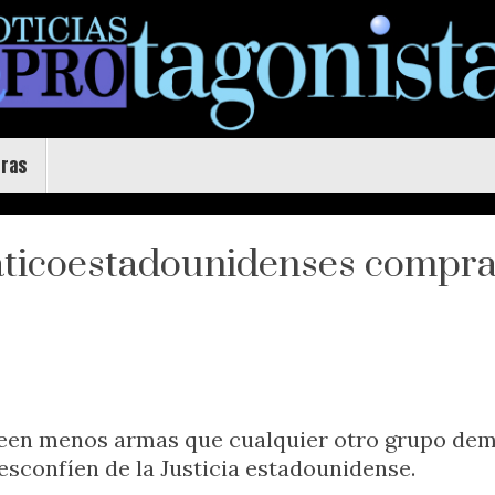
uras
iaticoestadounidenses compr
seen menos armas que cualquier otro grupo demo
sconfíen de la Justicia estadounidense.