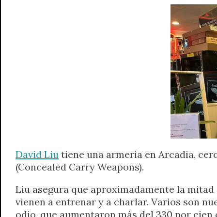
A
r
e
o
n
i
F
p
a
r
o
g
n
r
p
m
k
e
k
i
r
e
n
d
l
y
David Liu
tiene una armería en Arcadia, cerc
(Concealed Carry Weapons).
Liu asegura que aproximadamente la mitad d
vienen a entrenar y a charlar. Varios son nu
odio, que aumentaron más del 330 por cien e