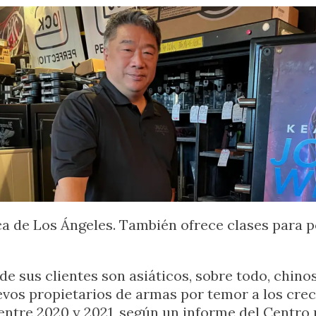
a de Los Ángeles. También ofrece clases para po
e sus clientes son asiáticos, sobre todo, chin
evos propietarios de armas por temor a los crec
ntre 2020 y 2021, según un informe del Centro 