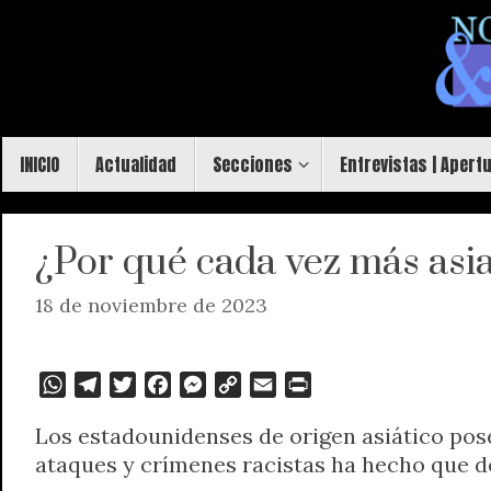
Saltar
al
contenido
Saltar
INICIO
Actualidad
Secciones
Entrevistas | Apert
al
contenido
¿Por qué cada vez más as
18 de noviembre de 2023
W
T
T
F
M
C
E
P
h
e
w
a
e
o
m
r
Los estadounidenses de origen asiático po
a
l
i
c
s
p
a
i
ataques y crímenes racistas ha hecho que de
t
e
t
e
s
y
i
n
s
g
t
b
e
L
l
t