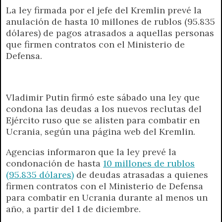
La ley firmada por el jefe del Kremlin prevé la
a
l
i
c
s
p
a
i
anulación de hasta 10 millones de rublos (95.835
t
e
t
e
s
y
i
n
dólares) de pagos atrasados a aquellas personas
s
g
t
b
e
L
l
t
que firmen contratos con el Ministerio de
A
r
e
o
n
i
F
Defensa.
p
a
r
o
g
n
r
p
m
k
e
k
i
r
e
n
Vladimir Putin firmó este sábado una ley que
d
condona las deudas a los nuevos reclutas del
l
Ejército ruso que se alisten para combatir en
y
Ucrania, según una página web del Kremlin.
Agencias informaron que la ley prevé la
condonación de hasta
10 millones de rublos
(95.835 dólares)
de deudas atrasadas a quienes
firmen contratos con el Ministerio de Defensa
para combatir en Ucrania durante al menos un
año, a partir del 1 de diciembre.