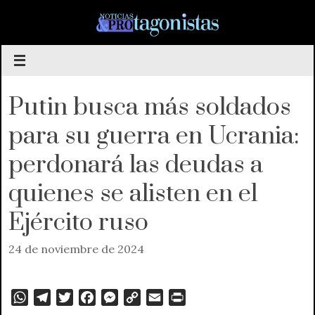
Saltar
al
contenido
Putin busca más soldados
para su guerra en Ucrania:
perdonará las deudas a
quienes se alisten en el
Ejército ruso
24 de noviembre de 2024
W
T
T
F
M
C
E
P
h
e
w
a
e
o
m
r