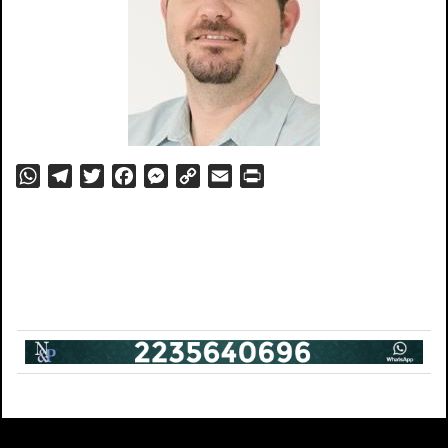
WhatsApp
Telegram
Twitter
Facebook
Messenger
Copy
Email
PrintFriendly
Link