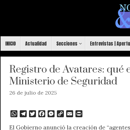
Saltar
al
contenido
Saltar
INICIO
Actualidad
Secciones
Entrevistas | Apert
al
contenido
Registro de Avatares: qué 
Ministerio de Seguridad
26 de julio de 2025
W
T
T
F
M
C
E
P
h
e
w
a
e
o
m
r
El Gobierno anunció la creación de “agentes
a
l
i
c
s
p
a
i