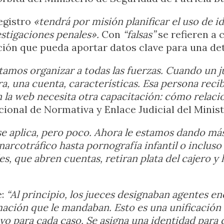
egistro
«tendrá por misión planificar el uso de ide
vestigaciones penales».
Con
“falsas”
se refieren a 
ción que pueda aportar datos clave para una de
amos organizar a todas las fuerzas. Cuando un 
ra, una cuenta, características. Esa persona rec
n la web necesita otra capacitación: cómo relac
cional de Normativa y Enlace Judicial del Minis
se aplica, pero poco. Ahora le estamos dando m
narcotráfico hasta pornografía infantil o inclu
s, que abren cuentas, retiran plata del cajero y 
e:
“Al principio, los jueces designaban agentes en
mación que le mandaban. Esto es una unificación
uevo para cada caso. Se asigna una identidad para