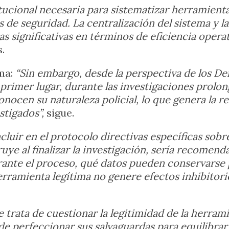
tucional necesaria para sistematizar herramient
de seguridad. La centralización del sistema y la 
 significativas en términos de eficiencia operat
.
ema:
“Sin embargo, desde la perspectiva de los De
 primer lugar, durante las investigaciones prolon
nocen su naturaleza policial, lo que genera la r
stigados”,
sigue.
ncluir en el protocolo directivas específicas sobr
ye al finalizar la investigación, sería recomenda
rante el proceso, qué datos pueden conservarse p
erramienta legítima no genere efectos inhibito
e trata de cuestionar la legitimidad de la herram
 de perfeccionar sus salvaguardas para equilibrar