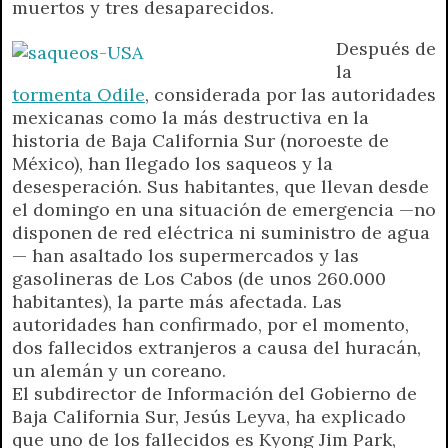
muertos y tres desaparecidos.
A
r
e
o
n
i
F
p
a
r
o
g
n
r
Después de
p
m
k
e
k
i
la
r
e
tormenta Odile
, considerada por las autoridades
n
mexicanas como la más destructiva en la
d
historia de Baja California Sur (noroeste de
l
México), han llegado los saqueos y la
y
desesperación. Sus habitantes, que llevan desde
el domingo en una situación de emergencia —no
disponen de red eléctrica ni suministro de agua
— han asaltado los supermercados y las
gasolineras de Los Cabos (de unos 260.000
habitantes), la parte más afectada. Las
autoridades han confirmado, por el momento,
dos fallecidos extranjeros a causa del huracán,
un alemán y un coreano.
El subdirector de Información del Gobierno de
Baja California Sur, Jesús Leyva, ha explicado
que uno de los fallecidos es Kyong Jim Park,