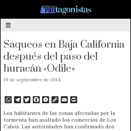
Saltar
al
contenido
Saqueos en Baja California
después del paso del
huracán «Odile»
19 de septiembre de 2014
W
T
T
F
M
C
E
P
h
e
w
a
e
o
m
r
Los habitantes de las zonas afectadas por la
a
l
i
c
s
p
a
i
tormenta han asaltado los comercios de Los
t
e
t
e
s
y
i
n
Cabos. Las autoridades han confirmado dos
s
g
t
b
e
L
l
t