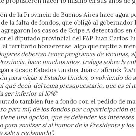
le propusieron hacer lo mismo en sus años de g
ión de la Provincia de Buenos Aires hace agua 
de la falta de fondos, que obligó al gobernador
e agregaron los casos de Gripe A detectados en
 el diputado provincial del FAP Juan Carlos Juá
n el territorio bonaerense, algo que repite a me
 lugares deberían tener programas de vacunas, a
Provincia, hace muchos años, trabaja sobre la en
egara desde Estados Unidos, Juárez afirmó:
“est
ón para viajar a Estados Unidos, o volviendo de a
i qué decir del tema presupuestario, que es el má
 ser inferior al 10%”
.
diputado también fue a fondo con el pedido de m
ero para mí) de los fondos por coparticipación q
tiene una opción, que es defender los intereses d
 para analizar si al humor de la Presidenta y los 
sale a reclamarlo”
.