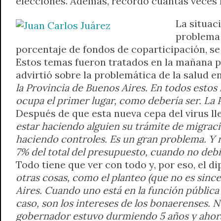
elecciones. Además, recordó cuántas veces 
A
r
e
o
n
i
F
La situac
p
a
r
o
g
n
r
p
m
k
e
k
i
problema 
r
e
porcentaje de fondos de coparticipación, s
n
Estos temas fueron tratados en la mañana por
d
advirtió sobre la problemática de la salud e
l
la Provincia de Buenos Aires. En todos estos
y
ocupa el primer lugar, como debería ser. La 
Después de que esta nueva cepa del virus ll
estar haciendo alguien su trámite de migraci
haciendo controles. Es un gran problema. Y n
7% del total del presupuesto, cuando no debía
Todo tiene que ver con todo y, por eso, el 
otras cosas, como el planteo (que no es sinc
Aires. Cuando uno está en la función pública 
caso, son los intereses de los bonaerenses. No
gobernador estuvo durmiendo 5 años y ahora 