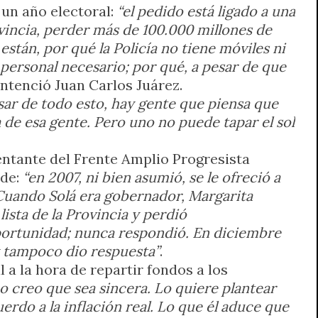
un año electoral:
“el pedido está ligado a una
ovincia, perder más de 100.000 millones de
stán, por qué la Policía no tiene móviles ni
 personal necesario; por qué, a pesar de que
entenció Juan Carlos Juárez.
sar de todo esto, hay gente que piensa que
 de esa gente. Pero uno no puede tapar el sol
entante del Frente Amplio Progresista
ide:
“en 2007, ni bien asumió, se le ofreció a
n. Cuando Solá era gobernador, Margarita
ista de la Provincia y perdió
oportunidad; nunca respondió. En diciembre
y tampoco dio respuesta”
.
 a la hora de repartir fondos a los
o creo que sea sincera. Lo quiere plantear
erdo a la inflación real. Lo que él aduce que