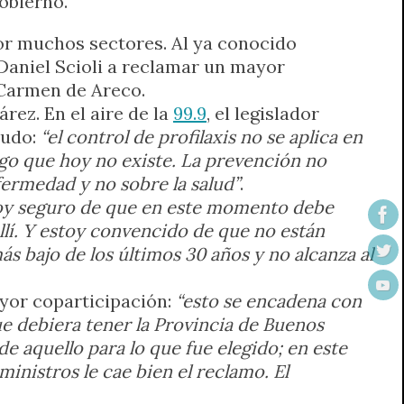
obierno.
por muchos sectores. Al ya conocido
 Daniel Scioli a reclamar un mayor
 Carmen de Areco.
rez. En el aire de la
99.9
, el legislador
nudo:
“el control de profilaxis no se aplica en
lgo que hoy no existe. La prevención no
fermedad y no sobre la salud”
.
oy seguro de que en este momento debe
llí. Y estoy convencido de que no están
s bajo de los últimos 30 años y no alcanza al
ayor coparticipación:
“esto se encadena con
ue debiera tener la Provincia de Buenos
e aquello para lo que fue elegido; en este
ministros le cae bien el reclamo. El