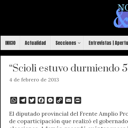
Saltar
al
contenido
Saltar
INICIO
Actualidad
Secciones
Entrevistas | Apert
al
contenido
“Scioli estuvo durmiendo 5
4 de febrero de 2013
W
T
T
F
M
C
E
P
h
e
w
a
e
o
m
r
El diputado provincial del Frente Amplio Pr
a
l
i
c
s
p
a
i
de coparticipación que realizó el gobernador
t
e
t
e
s
y
i
n
s
g
t
b
e
L
l
t