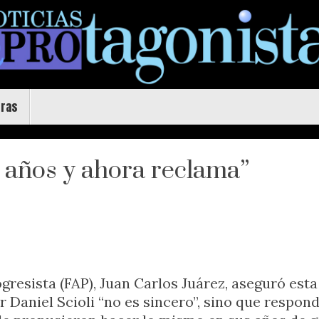
uras
 años y ahora reclama”
ogresista (FAP), Juan Carlos Juárez, aseguró e
 Daniel Scioli “no es sincero”, sino que respond