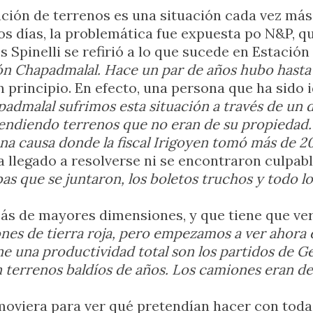
ción de terrenos es una situación cada vez más
s días, la problemática fue expuesta po N&P, que
os Spinelli se refirió a lo que sucede en Estació
ión Chapadmalal. Hace un par de años hubo hast
n principio. En efecto, una persona que ha sido 
admalal sufrimos esta situación a través de un
endiendo terrenos que no eran de su propiedad. 
a causa donde la fiscal Irigoyen tomó más de 20
 llegado a resolverse ni se encontraron culpabl
bas que se juntaron, los boletos truchos y todo
zás de mayores dimensiones, y que tiene que ve
nes de tierra roja, pero empezamos a ver ahora 
ene una productividad total son los partidos de 
 terrenos baldíos de años. Los camiones eran de
 moviera para ver qué pretendían hacer con toda