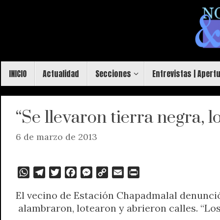
Saltar
al
contenido
Saltar
INICIO
Actualidad
Secciones
Entrevistas | Apert
al
contenido
“Se llevaron tierra negra, l
6 de marzo de 2013
W
T
T
F
M
C
E
P
h
e
w
a
e
o
m
r
El vecino de Estación Chapadmalal denunció 
a
l
i
c
s
p
a
i
alambraron, lotearon y abrieron calles. “Los
t
e
t
e
s
y
i
n
s
g
t
b
e
L
l
t