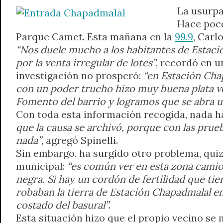
La usurpa
A
r
e
o
n
i
F
Hace poco
p
a
r
o
g
n
r
Parque Camet. Esta mañana en la
p
m
k
e
k
i
99.9
, Carl
r
e
“Nos duele mucho a los habitantes de Estac
n
por la venta irregular de lotes”
, recordó en u
d
investigación no prosperó:
“en Estación Chap
l
con un poder trucho hizo muy buena plata v
y
Fomento del barrio y logramos que se abra un
Con toda esta información recogida, nada ha
que la causa se archivó, porque con las prue
nada”
, agregó Spinelli.
Sin embargo, ha surgido otro problema, qui
municipal:
“es común ver en esta zona camio
negra. Si hay un cordón de fertilidad que ti
robaban la tierra de Estación Chapadmalal en
costado del basural”
.
Esta situación hizo que el propio vecino se