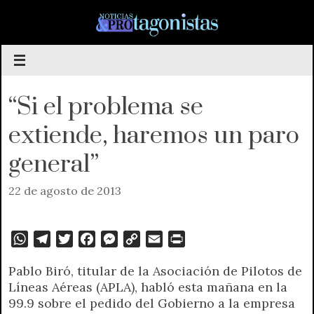
Saltar
al
contenido
“Si el problema se
extiende, haremos un paro
general”
22 de agosto de 2013
W
T
T
F
M
C
E
P
h
e
w
a
e
o
m
r
Pablo Biró, titular de la Asociación de Pilotos de
a
l
i
c
s
p
a
i
Líneas Aéreas (APLA), habló esta mañana en la
t
e
t
e
s
y
i
n
99.9 sobre el pedido del Gobierno a la empresa
s
g
t
b
e
L
l
t