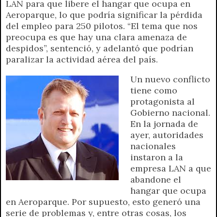
LAN para que libere el hangar que ocupa en
A
r
e
o
n
i
F
Aeroparque, lo que podría significar la pérdida
p
a
r
o
g
n
r
del empleo para 250 pilotos. “El tema que nos
p
m
k
e
k
i
preocupa es que hay una clara amenaza de
r
e
despidos”, sentenció, y adelantó que podrían
n
paralizar la actividad aérea del país.
d
l
Un nuevo conflicto
y
tiene como
protagonista al
Gobierno nacional.
En la jornada de
ayer, autoridades
nacionales
instaron a la
empresa LAN a que
abandone el
hangar que ocupa
en Aeroparque. Por supuesto, esto generó una
serie de problemas y, entre otras cosas, los