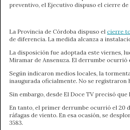
preventivo, el Ejecutivo dispuso el cierre d
t
e
t
e
s
y
i
n
s
g
t
b
e
L
l
t
A
r
e
o
n
i
F
p
a
r
o
g
n
r
La Provincia de Córdoba dispuso el
cierre t
p
m
k
e
k
i
de diferencia. La medida alcanza a instalac
r
e
n
La disposición fue adoptada este viernes, lu
d
Miramar de Ansenuza. El derrumbe ocurrió e
l
y
Según indicaron medios locales, la tormenta
inaugurada oficialmente. No se registraron 
Sin embargo, desde El Doce TV precisó que l
En tanto, el primer derrumbe ocurrió el 20
ráfagas de viento. En esa ocasión, se desplo
3583.