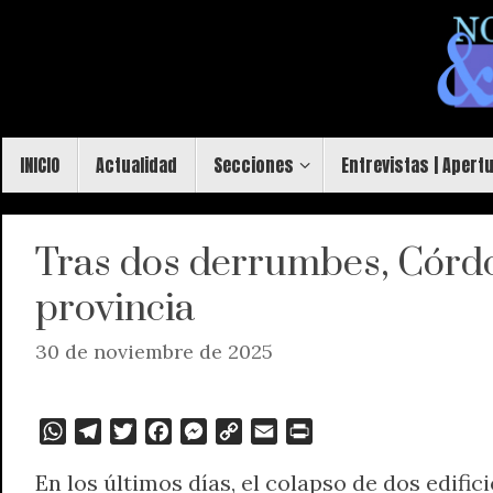
Saltar
al
contenido
Saltar
INICIO
Actualidad
Secciones
Entrevistas | Apert
al
contenido
Tras dos derrumbes, Córdob
provincia
30 de noviembre de 2025
W
T
T
F
M
C
E
P
h
e
w
a
e
o
m
r
En los últimos días, el colapso de dos edif
a
l
i
c
s
p
a
i