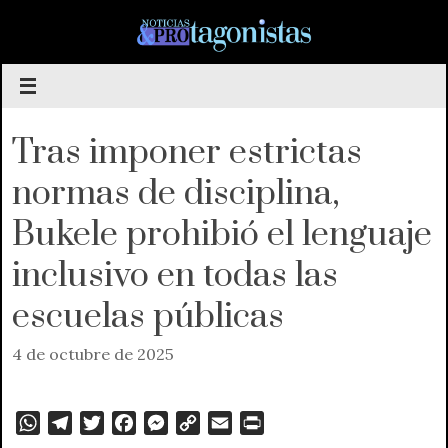
Saltar
al
contenido
Tras imponer estrictas
normas de disciplina,
Bukele prohibió el lenguaje
inclusivo en todas las
escuelas públicas
4 de octubre de 2025
W
T
T
F
M
C
E
P
h
e
w
a
e
o
m
r