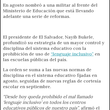
En agosto nombró a una militar al frente del
a
l
i
c
s
p
a
i
Ministerio de Educación que está llevando
t
e
t
e
s
y
i
n
adelante una serie de reformas.
s
g
t
b
e
L
l
t
A
r
e
o
n
i
F
p
a
r
o
g
n
r
p
m
k
e
k
i
El presidente de El Salvador, Nayib Bukele,
r
e
profundizó su estrategia de un mayor control y
n
disciplina del sistema educativo con la
d
prohibición de uso de
“lenguaje inclusivo”
en
l
las escuelas públicas del país.
y
La orden se suma a las nuevas normas de
disciplina en el sistema educativo fijadas en
agosto, seguidas de nuevas reglas de cortesía
escolar en septiembre.
“Desde hoy queda prohibido el mal llamado
‘lenguaje inclusivo’ en todos los centros
educativos públicos de nuestro país”
, afirmó el