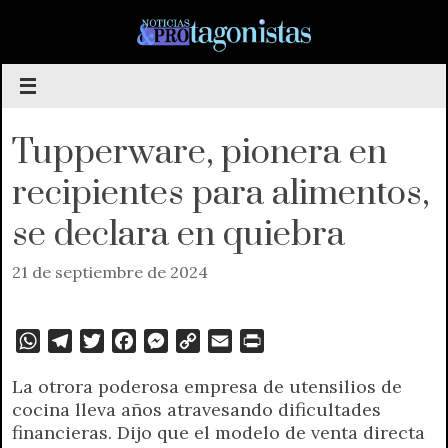
Saltar
al
contenido
Tupperware, pionera en
recipientes para alimentos,
se declara en quiebra
21 de septiembre de 2024
W
T
T
F
M
C
E
P
h
e
w
a
e
o
m
r
La otrora poderosa empresa de utensilios de
a
l
i
c
s
p
a
i
cocina lleva años atravesando dificultades
t
e
t
e
s
y
i
n
financieras. Dijo que el modelo de venta directa
s
g
t
b
e
L
l
t