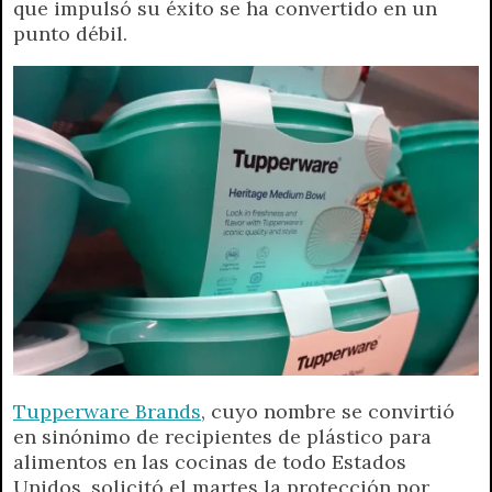
que impulsó su éxito se ha convertido en un
A
r
e
o
n
i
F
punto débil.
p
a
r
o
g
n
r
p
m
k
e
k
i
r
e
n
d
l
y
Tupperware Brands
, cuyo nombre se convirtió
en sinónimo de recipientes de plástico para
alimentos en las cocinas de todo Estados
Unidos, solicitó el martes la protección por