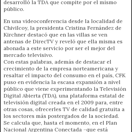
desarrolló la TDA que compite por el mismo
A
r
e
o
n
i
F
público.
p
a
r
o
g
n
r
p
m
k
e
k
i
En una videoconferencia desde la localidad de
r
e
Chivilcoy, la presidenta Cristina Fernández de
n
Kirchner destacó que en las villas se ven
d
antenas de DirecTV y reveló que ella misma es
l
abonada a este servicio por ser el mejor del
y
mercado televisivo.
Con estas palabras, además de destacar el
crecimiento de la empresa norteamericana y
resaltar el impacto del consumo en el país, CFK
puso en evidencia la escasa expansión a nivel
público que viene experimentando la Televisión
Digital Abierta (TDA), una plataforma estatal de
televisión digital creada en el 2009 para, entre
otras cosas, ofrecerles TV de calidad gratuita a
los sectores más postergados de la sociedad.
Se calcula que, hasta el momento, en el Plan
Nacional Argentina Conectada –que está