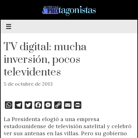
Saltar
al
contenido
TV digital: mucha
inversión, pocos
televidentes
5 de octubre de 2013
W
T
T
F
M
C
E
P
h
e
w
a
e
o
m
r
La Presidenta elogió a una empresa
a
l
i
c
s
p
a
i
estadounidense de televisión satelital y celebró
t
e
t
e
s
y
i
n
ver sus antenas en las villas. Pero su gobierno
s
g
t
b
e
L
l
t