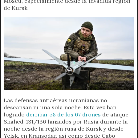
Moscú, especialmente desde la invadida región
t
e
t
e
s
y
i
n
de Kursk.
s
g
t
b
e
L
l
t
A
r
e
o
n
i
F
p
a
r
o
g
n
r
p
m
k
e
k
i
r
e
n
d
l
y
Las defensas antiaéreas ucranianas no
descansan ni una sola noche. Esta vez han
logrado
derribar 58 de los 67 drones
de ataque
Shahed-131/136 lanzados por Rusia durante la
noche desde la región rusa de Kursk y desde
Yeisk, en Kransodar, así como desde Cabo