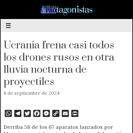
Saltar
al
contenido
Ucrania frena casi todos
los drones rusos en otra
lluvia nocturna de
proyectiles
8 de septiembre de 2024
W
T
T
F
M
C
E
P
h
e
w
a
e
o
m
r
Derriba 58 de los 67 aparatos lanzados por
a
l
i
c
s
p
a
i