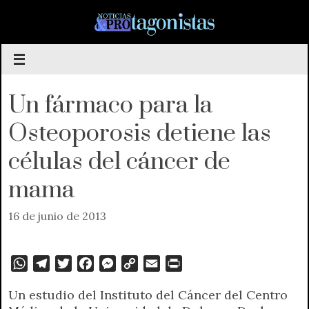
Saltar
al
contenido
Un fármaco para la
Osteoporosis detiene las
células del cáncer de
mama
16 de junio de 2013
W
T
T
F
M
C
E
P
h
e
w
a
e
o
m
r
Un estudio del Instituto del Cáncer del Centro
a
l
i
c
s
p
a
i