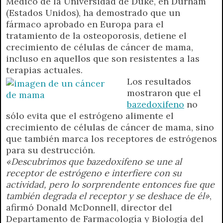
Médico de la Universidad de Duke, en Durham
t
e
t
e
s
y
i
n
(Estados Unidos), ha demostrado que un
s
g
t
b
e
L
l
t
fármaco aprobado en Europa para el
A
r
e
o
n
i
F
tratamiento de la osteoporosis, detiene el
p
a
r
o
g
n
r
crecimiento de células de cáncer de mama,
p
m
k
e
k
i
incluso en aquellos que son resistentes a las
r
e
terapias actuales.
n
Los resultados
d
mostraron que el
l
bazedoxifeno
no
y
sólo evita que el estrógeno alimente el
crecimiento de células de cáncer de mama, sino
que también marca los receptores de estrógenos
para su destrucción.
«Descubrimos que bazedoxifeno se une al
receptor de estrógeno e interfiere con su
actividad, pero lo sorprendente entonces fue que
también degrada el receptor y se deshace de él»
,
afirmó Donald McDonnell, director del
Departamento de Farmacología y Biología del