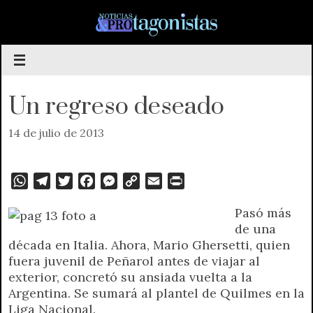
Saltar
al
contenido
Un regreso deseado
14 de julio de 2013
W
T
T
F
M
C
E
P
h
e
w
a
e
o
m
r
Pasó más
a
l
i
c
s
p
a
i
de una
t
e
t
e
s
y
i
n
década en Italia. Ahora, Mario Ghersetti, quien
s
g
t
b
e
L
l
t
fuera juvenil de Peñarol antes de viajar al
A
r
e
o
n
i
F
exterior, concretó su ansiada vuelta a la
p
a
r
o
g
n
r
Argentina. Se sumará al plantel de Quilmes en la
p
m
k
e
k
i
Liga Nacional.