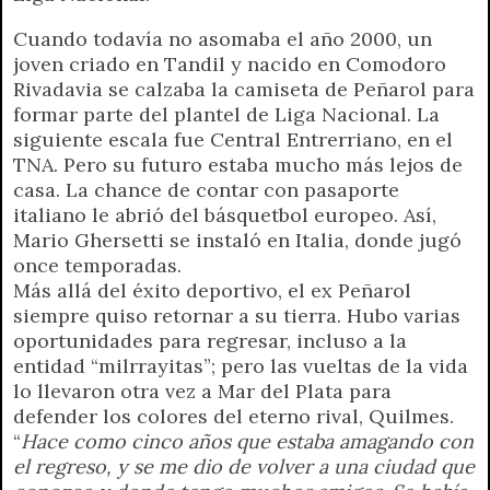
r
e
n
Cuando todavía no asomaba el año 2000, un
d
joven criado en Tandil y nacido en Comodoro
l
Rivadavia se calzaba la camiseta de Peñarol para
y
formar parte del plantel de Liga Nacional. La
siguiente escala fue Central Entrerriano, en el
TNA. Pero su futuro estaba mucho más lejos de
casa. La chance de contar con pasaporte
italiano le abrió del básquetbol europeo. Así,
Mario Ghersetti se instaló en Italia, donde jugó
once temporadas.
Más allá del éxito deportivo, el ex Peñarol
siempre quiso retornar a su tierra. Hubo varias
oportunidades para regresar, incluso a la
entidad “milrrayitas”; pero las vueltas de la vida
lo llevaron otra vez a Mar del Plata para
defender los colores del eterno rival, Quilmes.
“
Hace como cinco años que estaba amagando con
el regreso, y se me dio de volver a una ciudad que