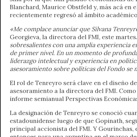
Blanchard, Maurice Obstfeld y, más acá en e
recientemente regresó al ámbito académico
«Me complace anunciar que Silvana Tenreyro
Georgieva, la directora del FMI, este martes
sobresalientes con una amplia experiencia en
de primer nivel. En un momento de profunda
liderazgo intelectual y experiencia en política
asesoramiento sobre políticas del Fondo se 
El rol de Tenreyro será clave en el diseño 
asesoramiento a la directora del FMI. Como e
informe semianual Perspectivas Económicas 
La designación de Tenreyro se conoció cua
estadounidense luego de que Gopinath, segú
principal accionista del FMI. Y Gourinchas, 
entonces para una argentina en el marco de