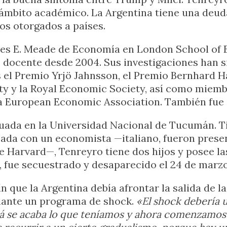
 ámbito académico. La Argentina tiene una deuda
os otorgados a países.
es E. Meade de Economía en London School of E
o docente desde 2004. Sus investigaciones han s
as el Premio Yrjö Jahnsson, el Premio Bernhard 
ety y la Royal Economic Society, así como miem
a European Economic Association. También fue d
uada en la Universidad Nacional de Tucumán. T
sada con un economista —italiano, fueron prese
e Harvard—, Tenreyro tiene dos hijos y posee las
, fue secuestrado y desaparecido el 24 de marzo
rín que la Argentina debía afrontar la salida d
diante un programa de shock.
«El shock debería u
á se acaba lo que teníamos y ahora comenzamos c