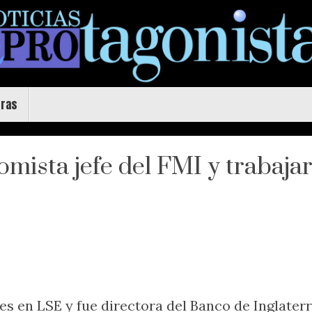
uras
mista jefe del FMI y trabajará
ases en LSE y fue directora del Banco de Inglater