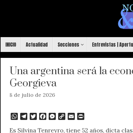
Saltar
al
contenido
Saltar
INICIO
Actualidad
Secciones
Entrevistas | Apert
al
contenido
Una argentina será la econo
Georgieva
8 de julio de 2026
W
T
T
F
M
C
E
P
h
e
w
a
e
o
m
r
Es Silvina Tenreyro, tiene 52 años, dicta cl
a
l
i
c
s
p
a
i