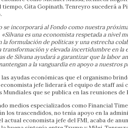
l tiempo, Gita Gopinath. Tenreyro sucederá a P
.
 se incorporará al Fondo como nuestra próxima
.
«Silvana es una economista respetada a nivel 
 la formulación de políticas y una estrecha cola
 transformación y elevada incertidumbre en la 
s de Silvana ayudará a garantizar que la labor anal
mantengan a la vanguardia en apoyo a nuestros 
de las ayudas económicas que el organismo brind
conomista jefe liderará el equipo de staff así 
Mundiales que se publica en las reuniones de 
ndo medios especializados como Financial Time
n los trascendidos, no tenía apoyo en la admini
el actual economista jefe del FMI, acaba de anu
 la buena sintonía entre Trump y Milei. Tenreyr