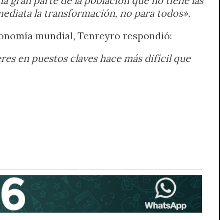
a gran parte de la población que no tiene las
mediata la transformación, no para todos».
conomía mundial, Tenreyro respondió:
eres en puestos claves hace más difícil que