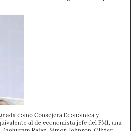
designada como Consejera Económica y
uivalente al de economista jefe del FMI, una
 Raghuram Rajan, Simon Johnson, Olivier