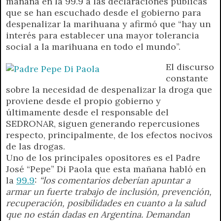
mañana en la 99.9 a las declaraciones públicas
t
e
t
e
s
y
i
n
que se han escuchado desde el gobierno para
s
g
t
b
e
L
l
t
despenalizar la marihuana y afirmó que “hay un
A
r
e
o
n
i
F
interés para establecer una mayor tolerancia
p
a
r
o
g
n
r
social a la marihuana en todo el mundo”.
p
m
k
e
k
i
r
e
El discurso
n
constante
d
sobre la necesidad de despenalizar la droga que
l
proviene desde el propio gobierno y
y
últimamente desde el responsable del
SEDRONAR, siguen generando repercusiones
respecto, principalmente, de los efectos nocivos
de las drogas.
Uno de los principales opositores es el Padre
José “Pepe” Di Paola que esta mañana habló en
la
99.9
:
“los comentarios deberían apuntar a
armar un fuerte trabajo de inclusión, prevención,
recuperación, posibilidades en cuanto a la salud
que no están dadas en Argentina. Demandan