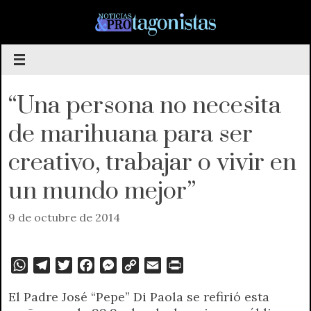
Saltar
al
contenido
“Una persona no necesita
de marihuana para ser
creativo, trabajar o vivir en
un mundo mejor”
9 de octubre de 2014
W
T
T
F
M
C
E
P
h
e
w
a
e
o
m
r
El Padre José “Pepe” Di Paola se refirió esta
a
l
i
c
s
p
a
i