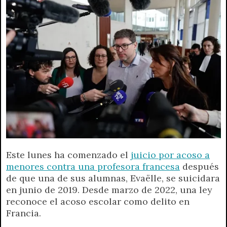
A
r
e
o
n
i
F
p
a
r
o
g
n
r
p
m
k
e
k
i
r
e
n
d
l
y
Este lunes ha comenzado el
juicio por acoso a
menores contra una profesora francesa
después
de que una de sus alumnas, Evaëlle, se suicidara
en junio de 2019. Desde marzo de 2022, una ley
reconoce el acoso escolar como delito en
Francia.