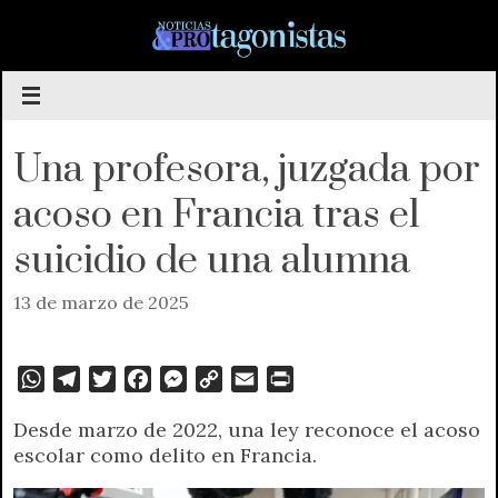
Saltar
al
contenido
Una profesora, juzgada por
acoso en Francia tras el
suicidio de una alumna
13 de marzo de 2025
W
T
T
F
M
C
E
P
h
e
w
a
e
o
m
r
Desde marzo de 2022, una ley reconoce el acoso
a
l
i
c
s
p
a
i
escolar como delito en Francia.
t
e
t
e
s
y
i
n
s
g
t
b
e
L
l
t