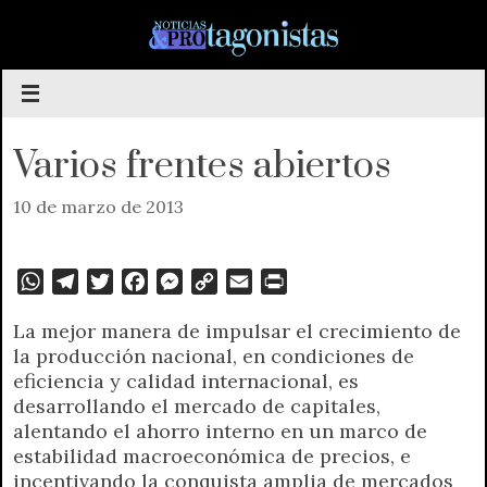
Saltar
al
contenido
Varios frentes abiertos
10 de marzo de 2013
W
T
T
F
M
C
E
P
h
e
w
a
e
o
m
r
La mejor manera de impulsar el crecimiento de
a
l
i
c
s
p
a
i
la producción nacional, en condiciones de
t
e
t
e
s
y
i
n
eficiencia y calidad internacional, es
s
g
t
b
e
L
l
t
desarrollando el mercado de capitales,
A
r
e
o
n
i
F
alentando el ahorro interno en un marco de
p
a
r
o
g
n
r
estabilidad macroeconómica de precios, e
p
m
k
e
k
i
incentivando la conquista amplia de mercados