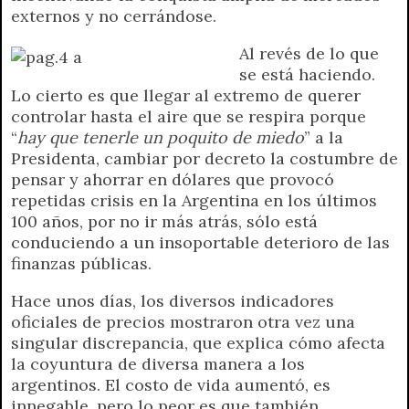
r
e
externos y no cerrándose.
n
d
Al revés de lo que
l
se está haciendo.
y
Lo cierto es que llegar al extremo de querer
controlar hasta el aire que se respira porque
“
hay que tenerle un poquito de miedo
” a la
Presidenta, cambiar por decreto la costumbre de
pensar y ahorrar en dólares que provocó
repetidas crisis en la Argentina en los últimos
100 años, por no ir más atrás, sólo está
conduciendo a un insoportable deterioro de las
finanzas públicas.
Hace unos días, los diversos indicadores
oficiales de precios mostraron otra vez una
singular discrepancia, que explica cómo afecta
la coyuntura de diversa manera a los
argentinos. El costo de vida aumentó, es
innegable, pero lo peor es que también