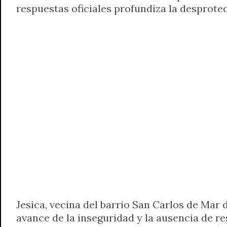
respuestas oficiales profundiza la desprotec
t
e
t
e
s
y
i
n
s
g
t
b
e
L
l
t
A
r
e
o
n
i
F
p
a
r
o
g
n
r
p
m
k
e
k
i
r
e
n
d
l
y
Jesica, vecina del barrio San Carlos de Mar 
avance de la inseguridad y la ausencia de re