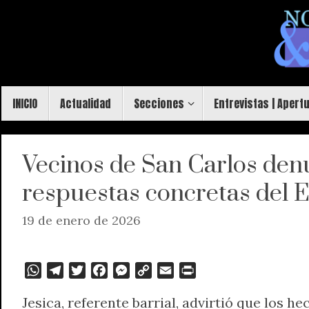
Saltar
al
contenido
Saltar
INICIO
Actualidad
Secciones
Entrevistas | Apert
al
contenido
Vecinos de San Carlos den
respuestas concretas del 
19 de enero de 2026
W
T
T
F
M
C
E
P
h
e
w
a
e
o
m
r
Jesica, referente barrial, advirtió que los h
a
l
i
c
s
p
a
i