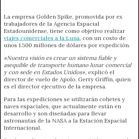
p
m
k
e
k
i
r
e
La empresa Golden Spike, promovida por ex
n
trabajadores de la Agencia Espacial
d
Estadounidense, tiene como objetivo realizar
l
viajes comerciales a la Luna
, con un costo de
y
unos 1.500 millones de dólares por expedición.
«Nuestra visión es crear un sistema fiable y
asequible de transporte humano lunar comercial
y con sede en Estados Unidos»,
explicó el
director de vuelo de Apolo, Gerry Griffin, quien
es el director ejecutivo de la empresa.
Para las expediciones se utilizarán cohetes y
naves espaciales, que actualmente están en
desarrollo y son diseñadas para llevar
astronautas de la NASA a la Estación Espacial
Internacional.