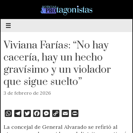
Saltar
al
contenido
Viviana Farías: “No hay
cacería, hay un hecho
gravísimo y un violador
que sigue suelto”
3 de febrero de 2026
W
T
T
F
M
C
E
P
h
e
w
a
e
o
m
r
La concejal de General Alvarado se refirió al
a
l
i
c
s
p
a
i