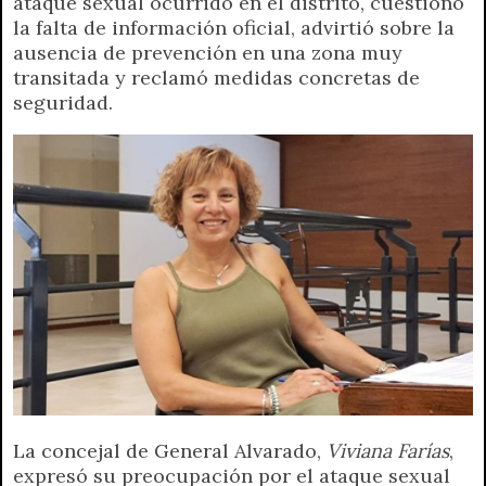
ataque sexual ocurrido en el distrito, cuestionó
t
e
t
e
s
y
i
n
la falta de información oficial, advirtió sobre la
s
g
t
b
e
L
l
t
ausencia de prevención en una zona muy
A
r
e
o
n
i
F
transitada y reclamó medidas concretas de
p
a
r
o
g
n
r
seguridad.
p
m
k
e
k
i
r
e
n
d
l
y
La concejal de General Alvarado,
Viviana Farías
,
expresó su preocupación por el ataque sexual