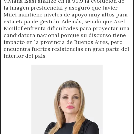
Viviana Isasi analizó en la 99.9 la evolución de
t
e
t
e
s
y
i
n
la imagen presidencial y aseguró que Javier
s
g
t
b
e
L
l
t
Milei mantiene niveles de apoyo muy altos para
A
r
e
o
n
i
F
esta etapa de gestión. Además, señaló que Axel
p
a
r
o
g
n
r
Kicillof enfrenta dificultades para proyectar una
p
m
k
e
k
i
candidatura nacional porque su discurso tiene
r
e
impacto en la provincia de Buenos Aires, pero
n
encuentra fuertes resistencias en gran parte del
d
interior del país.
l
y