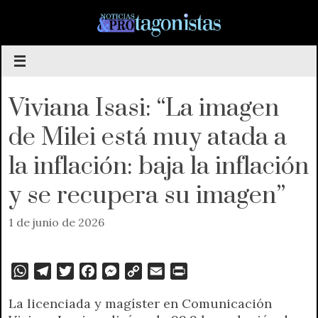
Saltar
al
contenido
Viviana Isasi: “La imagen
de Milei está muy atada a
la inflación: baja la inflación
y se recupera su imagen”
1 de junio de 2026
W
T
T
F
M
C
E
P
h
e
w
a
e
o
m
r
La licenciada y magíster en Comunicación
a
l
i
c
s
p
a
i