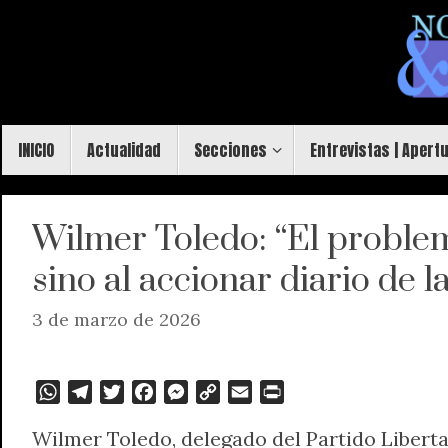
Saltar
al
contenido
Saltar
INICIO
Actualidad
Secciones
Entrevistas | Apert
al
contenido
Wilmer Toledo: “El problem
sino al accionar diario de l
3 de marzo de 2026
W
T
T
F
M
C
E
P
h
e
w
a
e
o
m
r
Wilmer Toledo, delegado del Partido Liberta
a
l
i
c
s
p
a
i