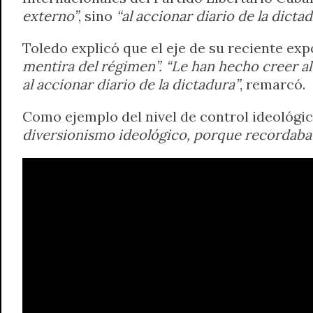
externo”
, sino
“al accionar diario de la dicta
Toledo explicó que el eje de su reciente e
mentira del régimen”. “Le han hecho creer al
al accionar diario de la dictadura”
, remarcó.
Como ejemplo del nivel de control ideológico
diversionismo ideológico, porque recordaba a