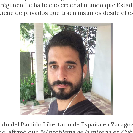
l régimen “le ha hecho creer al mundo que Estad
iene de privados que traen insumos desde el ex
gado del Partido Libertario de España en Zarago
no, afirmó que
“el problema de la miseria en Cub