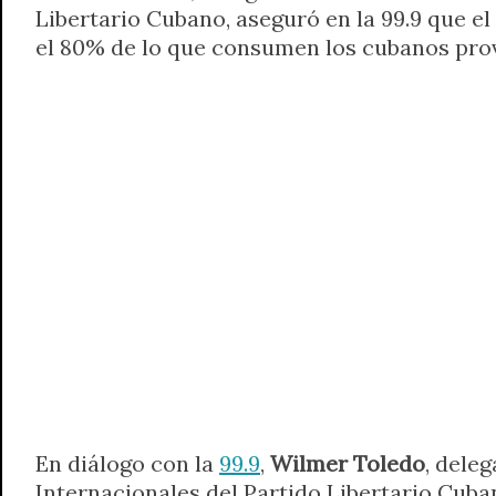
Libertario Cubano, aseguró en la 99.9 que e
t
e
t
e
s
y
i
n
el 80% de lo que consumen los cubanos prov
s
g
t
b
e
L
l
t
A
r
e
o
n
i
F
p
a
r
o
g
n
r
p
m
k
e
k
i
r
e
n
d
l
y
En diálogo con la
99.9
,
Wilmer Toledo
, dele
Internacionales del Partido Libertario Cuba