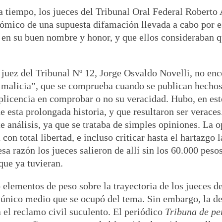
 tiempo, los jueces del Tribunal Oral Federal Roberto 
nómico de una supuesta difamación llevada a cabo por e
en su buen nombre y honor, y que ellos consideraban qu
 juez del Tribunal Nº 12, Jorge Osvaldo Novelli, no enc
al malicia”, que se comprueba cuando se publican hechos
plicencia en comprobar o no su veracidad. Hubo, en est
e esta prolongada historia, y que resultaron ser veraces
e análisis, ya que se trataba de simples opiniones. La o
con total libertad, e incluso criticar hasta el hartazgo l
sa razón los jueces salieron de allí sin los 60.000 peso
que ya tuvieran.
ó elementos de peso sobre la trayectoria de los jueces d
 el único medio que se ocupó del tema. Sin embargo, la 
a el reclamo civil suculento. El periódico
Tribuna de pe