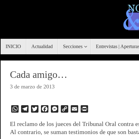
Saltar
al
contenido
Saltar
INICIO
Actualidad
Secciones
Entrevistas | Apertura
al
contenido
Cada amigo…
3 de marzo de 2013
W
T
T
F
M
C
E
P
h
e
w
a
e
o
m
r
El reclamo de los jueces del Tribunal Oral contra 
a
l
i
c
s
p
a
i
Al contrario, se suman testimonios de que son basta
t
e
t
e
s
y
i
n
s
g
t
b
e
L
l
t