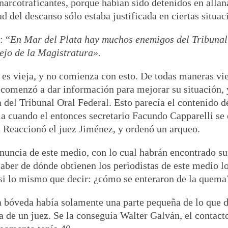
 narcotraficantes, porque habían sido detenidos en all
d del descanso sólo estaba justificada en ciertas situac
: “
E
n Mar del Plata hay muchos enemigos del Tribunal 
ejo de la Magistratura».
 es vieja, y no comienza con esto. De todas maneras vie
 comenzó a dar información para mejorar su situación, y
el Tribunal Oral Federal. Esto parecía el contenido de 
cia cuando el entonces secretario Facundo Capparelli s
o. Reaccionó el juez Jiménez, y ordenó un arqueo.
denuncia de este medio, con lo cual habrán encontrado s
 saber de dónde obtienen los periodistas de este medio
asi lo mismo que decir: ¿cómo se enteraron de la quema
a bóveda había solamente una parte pequeña de lo que 
a de un juez. Se la conseguía Walter Galván, el contacto