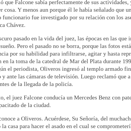
rmó que Falcone sabía perfectamente de sus actividades,
er cosa. Y menos aun porque él le había señalado que u
funcionario fue investigado por su relación con los ase
ica Chávez.
scuro pasado en la vida del juez, las épocas en las que
 sueño. Pero el pasado no se borra, porque las fotos est
ia por su habilidad para infiltrarse, agitar y hasta rep
n en la toma de la catedral de Mar del Plata durante 19
 el periodista, Oliveros ingresó al templo armado fing
o y ante las cámaras de televisión. Luego reclamó que a 
es de la llegada de la policía.
 el juez Falcone conducía un Mercedes Benz con patent
acitado de la ciudad.
onoce a Oliveros. Acuérdese, Su Señoría, del muchacho 
o la casa para hacer el asado en el cual se comprometer