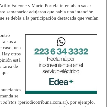
Atilio Falcone y Mario Portela intentaban sacar
ste semanario: adujeron que había una intención
e se debía a la participación destacada que venían
ontró
 falsos a
e caso, una
. Hay otros
pinión está
a tarea de
s que
enunciantes,
demanda se
riodistas
(periodicotribuna.com.ar), por ejemplo,