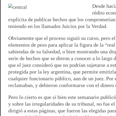
Desde hacía
A
r
e
o
n
i
F
p
a
r
o
g
n
r
rédito eco
p
m
k
e
k
i
explícita de publicar hechos que los comprometían 
r
e
teniendo en los llamados Juicios por la Verdad.
n
d
Obviamente que el proceso siguió su curso, pero el
l
elementos de peso para aplicar la figura de la “re
y
sabiendas de su falsedad, o bien mostrando una dis
serie de hechos que se dieron a conocer a lo largo d
que el juez consideró que no podrían sujetarse a est
protegida por la ley argentina, que permite emitirla 
cualquier funcionario público, aun de un juez. Por e
reclamaban, y debieron conformarse con el dinero 
Pero lo cierto es que si bien este semanario public
y sobre las irregularidades de su tribunal, no fue
dirigió a estas páginas, que fueron las elegidas par