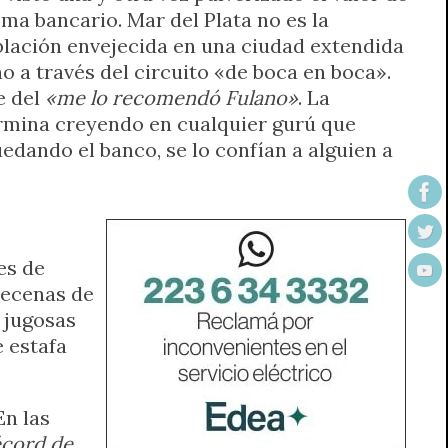
ma bancario. Mar del Plata no es la
oblación envejecida en una ciudad extendida
 a través del circuito «de boca en boca».
e del
«me lo recomendó Fulano»
. La
termina creyendo en cualquier gurú que
edando el banco, se lo confían a alguien a
es de
decenas de
o jugosas
 estafa
En las
écord de