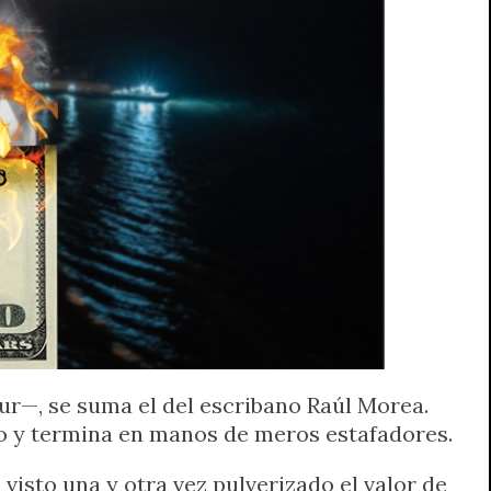
tur—, se suma el del escribano Raúl Morea.
to y termina en manos de meros estafadores.
isto una y otra vez pulverizado el valor de