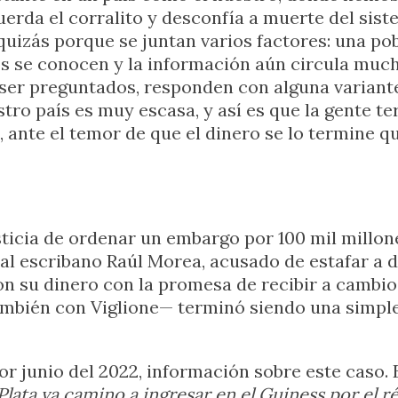
da el corralito y desconfía a muerte del siste
 quizás porque se juntan varios factores: una p
 se conocen y la información aún circula mucho
 ser preguntados, responden con alguna variant
tro país es muy escasa, y así es que la gente 
ante el temor de que el dinero se lo termine qu
sticia de ordenar un embargo por 100 mil millon
 al escribano Raúl Morea, acusado de estafar a 
ron su dinero con la promesa de recibir a cambi
mbién con Viglione— terminó siendo una simple
or junio del 2022, información sobre este caso. 
Plata va camino a ingresar en el Guiness por el r