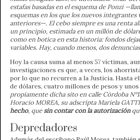
estafas basadas en el esquema de Ponzi —llam
esquemas en los que los nuevos integrantes v
anteriores—. El cebo siempre es una renta alt
un principio, estimada en un millón de dólar
como en botica en esta historia: fondos dej
variables. Hay, cuando menos, dos denuncias
Hoy la causa suma al menos 57 víctimas, au
investigaciones es que, a veces, los ahorri
por lo que no recurren a la Justicia. Hasta
de dólares, cuatro millones de pesos y unos
propiamente dicha sito en calle Córdoba Nº18
Horacio MOREA, su adscripta Mariela GATTI
hecho
, que
sin contar con la autorización
qu
Depredadores
Además del escribano Raúl Morea, también so