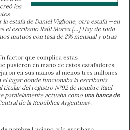
creó los
ntes
 la estafa de Daniel Viglione, otra estafa —en
es el escribano Raúl Morea […]
Hay de todo
tamos mutuos con tasa de 2% mensual y otras
Un factor que complica estas
que pusieron en mano de estos estafadores,
dejaron en sus manos al menos tres millones
 el lugar donde funcionaba la escribanía
l titular del registro Nº92 de nombre Raúl
ue paralelamente actuaba como
una banca de
Central de la República Argentina»
.
 de nombre Luciano, y la escribana