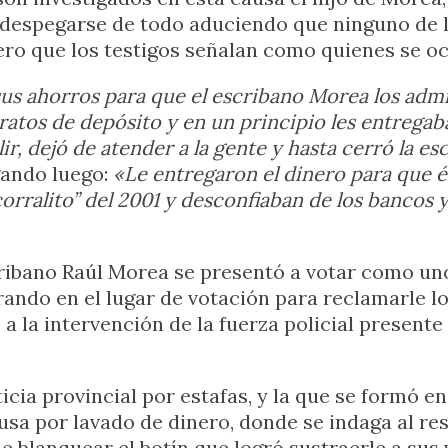
 despegarse de todo aduciendo que ninguno de lo
ero que los testigos señalan como quienes se o
us ahorros para que el escribano Morea los admin
ratos de depósito y en un principio les entrega
r, dejó de atender a la gente y hasta cerró la es
gando luego:
«Le entregaron el dinero para que él 
orralito” del 2001 y desconfiaban de los bancos y
ibano Raúl Morea se presentó a votar como uno m
ando en el lugar de votación para reclamarle l
a la intervención de la fuerza policial presente
icia provincial por estafas, y la que se formó en
causa por lavado de dinero, donde se indaga al 
e blanquear el botín que logró sustraerle a sus 