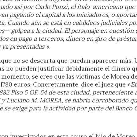
ado así por Carlo Ponzi, el ítalo-americano que 
an pagando el capital a los iniciadores, o aporta
a. Cuando aún se está en cabildeos judiciales por
es— golpea a la ciudad. El personaje en cuestión 
ados en pago a terceros, dinero en giro de prés
 ya presentadas »
.
nque no se descarta que puedan aparecer más. 
stas no pueden justificar debidamente el dinero 
 el momento, se cree que las víctimas de Morea 
 1780 euros. Concretamente, dice el juez que
«En
82 Piso 5 OF. 54 de esta ciudad, perteneciente a
 y Luciano M. MOREA, se habría corroborado q
e se exige para la actividad por parte del Banco 
n investigados en esta causa el hijo de Morea,