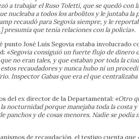
ó a trabajar el Ruso Toletti, que se quedó con l
e nucleaba a todos los arbolitos y le juntaba la pl
kamp recaudó para Segovia siempre, y le report
…] presumía que tenía relaciones con la policía».
ué punto José Luis Segovia estaba involucrado 
ad:
«Segovia consiguió un fuerte flujo de dinero d
que no eran tales, y que estaban por toda la ciu
e estos recaudadores y nunca hubo ni un proced
rio. Inspector Gabas que era el que centralizab
ios del ex director de la Departamental:
«Otro qu
la nocturnidad porque manejaba toda la costa y l
s de panchos y de cosas menores. Nadie se podía
anismos de recaudación, el testigo cuenta que