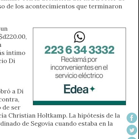
paso de los acontecimientos que terminaron
 un
$d220.00,
n
ás íntimo
cio Di
bró a Di
contra,
 de ser
cía Christian Holtkamp. La hipótesis de la
rdinado de Segovia cuando estaba en la