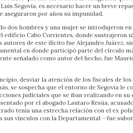
é Luis Segovia, es necesario hacer un breve re
ue aseguraron por años su impunidad.
do dos hombres y una mujer se introdujeron en
l edificio Cabo Corrientes, donde sustrajeron u
 autores de este ilícito fue Alejandro Juárez, si
amental en donde participó parte del círculo m
mente señalado como autor del hecho, fue Mauri
cipio, desviar la atención de los fiscales de los
ás, se sospecha que el entorno de Segovia le co
ciones judiciales que se iban realizando en su 
esentado por el abogado Lautaro Resúa, acusado
etrado tenía una estrecha relación con el ex poli
 a sus vínculos con la Departamental —fue subo