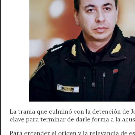
A
r
e
o
n
i
F
p
a
r
o
g
n
r
p
m
k
e
k
i
r
e
n
d
l
y
La trama que culminó con la detención de Jo
clave para terminar de darle forma a la acu
Para entender el origen y la relevancia de e