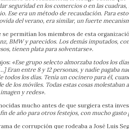
r seguridad en los comercios o en las cuadras, 
cio. Ese era un método de recaudación. Para est
movida del verano, era similar, un fuerte mecani
ue se permitían los miembros de esta organizac
nz, BMW y parecidos. Los demás imputados, como
s, tienen plata para solventarse».
ujos:
«Ese grupo selecto almorzaba todos los día
] Eran entre 8 y 12 personas, y nadie pagaba nad
de todos los días. Tenía un cocinero para él, cu
le de los móviles. Todas estas cosas molestaban 
 imagen y redes».
nocidas mucho antes de que surgiera esta invest
 fin de año para otros festejos, con mucho gasto 
trama de corrupción que rodeaba a José Luis Seg