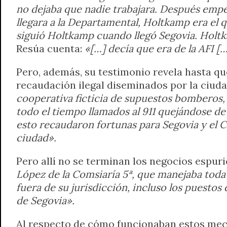
no dejaba que nadie trabajara. Después empez
llegara a la Departamental, Holtkamp era el qu
siguió Holtkamp cuando llegó Segovia. Holt
Resúa cuenta:
«[…] decía que era de la AFI [
Pero, además, su testimonio revela hasta q
recaudación ilegal diseminados por la ciud
cooperativa ficticia de supuestos bomberos, 
todo el tiempo llamados al 911 quejándose d
esto recaudaron fortunas para Segovia y el C
ciudad».
Pero allí no se terminan los negocios espur
López de la Comsiaría 5ª, que manejaba toda 
fuera de su jurisdicción, incluso los puesto
de Segovia».
Al respecto de cómo funcionaban estos mec