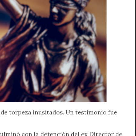
 de torpeza inusitados. Un testimonio fue
 culminó con la detención del ex Director de