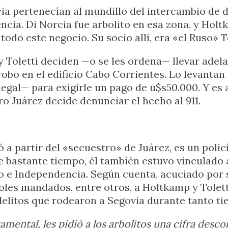
a pertenecían al mundillo del intercambio de di
cia. Di Norcia fue arbolito en esa zona, y Holt
do este negocio. Su socio allí, era «el Ruso» To
Toletti deciden —o se les ordena— llevar adela
robo en el edificio Cabo Corrientes. Lo levantan 
gal— para exigirle un pago de u$s50.000. Y es 
dro Juárez decide denunciar el hecho al 911.
 a partir del «secuestro» de Juárez, es un polic
 bastante tiempo, él también estuvo vinculado
uro e Independencia. Según cuenta, acuciado por
oles mandados, entre otros, a Holtkamp y Tolett
delitos que rodearon a Segovia durante tanto ti
amental, les pidió a los arbolitos una cifra desc