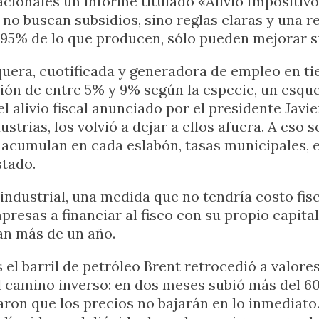
ionales un informe titulado «Alivio Impositivo
no buscan subsidios, sino reglas claras y una r
 95% de lo que producen, sólo pueden mejorar s
quera, cuotificada y generadora de empleo en ti
ión de entre 5% y 9% según la especie, un esqu
l alivio fiscal anunciado por el presidente Javi
dustrias, los volvió a dejar a ellos afuera. A e
acumulan en cada eslabón, tasas municipales, en
stado.
 industrial, una medida que no tendría costo fis
presas a financiar al fisco con su propio capita
an más de un año.
 el barril de petróleo Brent retrocedió a valor
 el camino inverso: en dos meses subió más del 6
aron que los precios no bajarán en lo inmediato