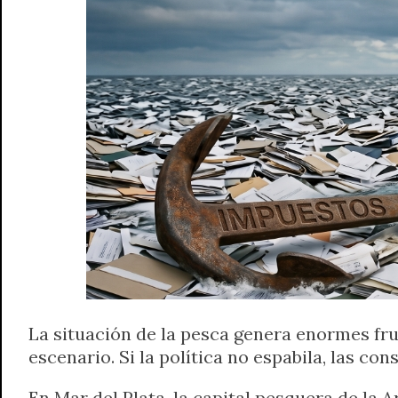
A
r
e
o
n
i
F
p
a
r
o
g
n
r
p
m
k
e
k
i
r
e
n
d
l
y
La situación de la pesca genera enormes fr
escenario. Si la política no espabila, las c
En Mar del Plata, la capital pesquera de la 