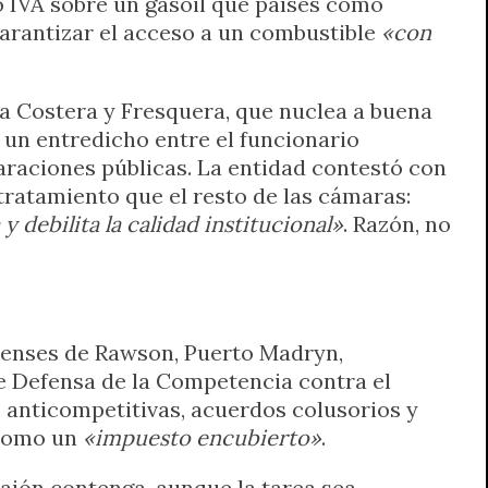
o IVA sobre un gasoil que países como
garantizar el acceso a un combustible
«con
a Costera y Fresquera, que nuclea a buena
a un entredicho entre el funcionario
laraciones públicas. La entidad contestó con
ratamiento que el resto de las cámaras:
 debilita la calidad institucional»
. Razón, no
utenses de Rawson, Puerto Madryn,
 Defensa de la Competencia contra el
 anticompetitivas, acuerdos colusorios y
a como un
«impuesto encubierto»
.
cajón contenga, aunque la tarea sea