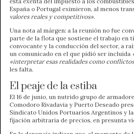
está exenta del impuesto a los combustibles
España o Portugal eximieron, al menos trans
valores reales y competitivos»
.
Una nota al márgen: a la reunión no fue co
parte de la flota que sostiene el trabajo en
convocante y la conducción del sector, a ra
un comunicado en el que pidió ser incluida
«interpretar esas realidades como conflictos p
les falta.
El peaje de la estiba
El 16 de junio, un nutrido grupo de armado
Comodoro Rivadavia y Puerto Deseado prese
Sindicato Unidos Portuarios Argentinos y la
fijación arbitraria de precios, en presunta v
En la denuncia indican que, al momento de la