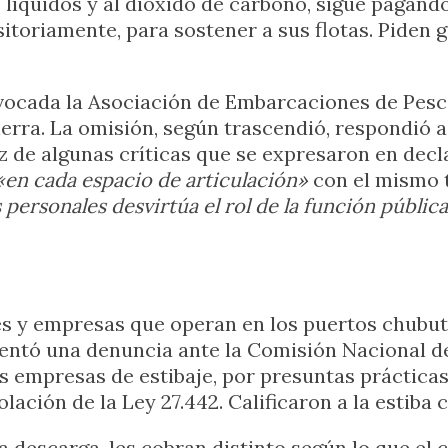
 líquidos y al dióxido de carbono, sigue pagand
itoriamente, para sostener a sus flotas. Piden 
nvocada la Asociación de Embarcaciones de Pesc
 tierra. La omisión, según trascendió, respondió 
íz de algunas críticas que se expresaron en dec
«en cada espacio de articulación»
con el mismo t
ersonales desvirtúa el rol de la función pública y
res y empresas que operan en los puertos chub
ntó una denuncia ante la Comisión Nacional de
s empresas de estibaje, por presuntas prácticas
iolación de la Ley 27.442. Calificaron a la estib
 descarga, les cobran distinto según lo que el 