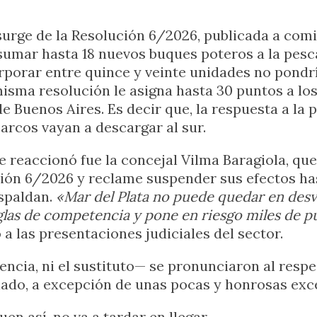
surge de la Resolución 6/2026, publicada a comi
sumar hasta 18 nuevos buques poteros a la pes
rporar entre quince y veinte unidades no pondría
 misma resolución le asigna hasta 30 puntos a lo
de Buenos Aires. Es decir que, la respuesta a la
barcos vayan a descargar al sur.
e reaccionó fue la concejal Vilma Baragiola, qu
ción 6/2026 y reclame suspender sus efectos has
espaldan.
«Mar del Plata no puede quedar en desve
eglas de competencia y pone en riesgo miles de p
a las presentaciones judiciales del sector.
ncia, ni el sustituto— se pronunciaron al respec
 lado, a excepción de unas pocas y honrosas exc
en así, no va a tardar en llegar.