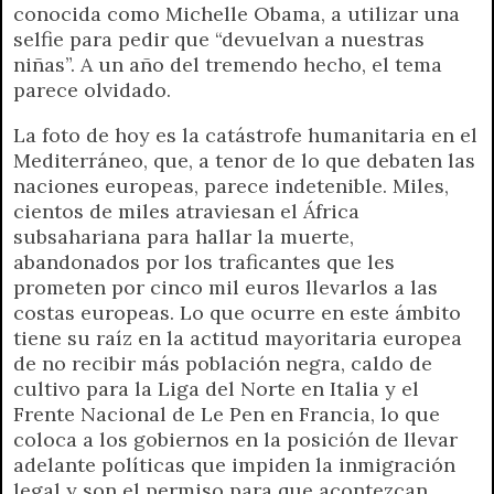
conocida como Michelle Obama, a utilizar una
p
m
k
e
k
i
selfie para pedir que “devuelvan a nuestras
r
e
niñas”. A un año del tremendo hecho, el tema
n
parece olvidado.
d
l
La foto de hoy es la catástrofe humanitaria en el
y
Mediterráneo, que, a tenor de lo que debaten las
naciones europeas, parece indetenible. Miles,
cientos de miles atraviesan el África
subsahariana para hallar la muerte,
abandonados por los traficantes que les
prometen por cinco mil euros llevarlos a las
costas europeas. Lo que ocurre en este ámbito
tiene su raíz en la actitud mayoritaria europea
de no recibir más población negra, caldo de
cultivo para la Liga del Norte en Italia y el
Frente Nacional de Le Pen en Francia, lo que
coloca a los gobiernos en la posición de llevar
adelante políticas que impiden la inmigración
legal y son el permiso para que acontezcan