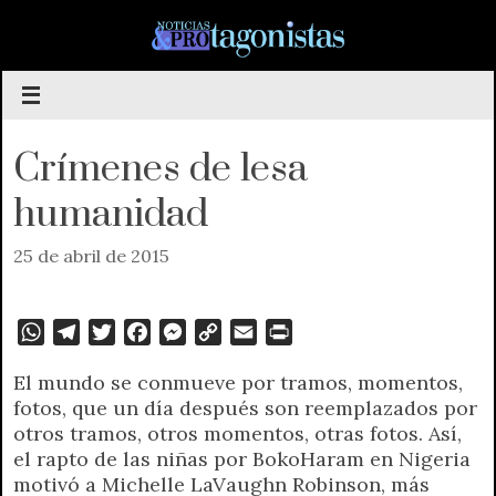
Saltar
al
contenido
Crímenes de lesa
humanidad
25 de abril de 2015
W
T
T
F
M
C
E
P
h
e
w
a
e
o
m
r
El mundo se conmueve por tramos, momentos,
a
l
i
c
s
p
a
i
fotos, que un día después son reemplazados por
t
e
t
e
s
y
i
n
otros tramos, otros momentos, otras fotos. Así,
s
g
t
b
e
L
l
t
el rapto de las niñas por BokoHaram en Nigeria
A
r
e
o
n
i
F
motivó a Michelle LaVaughn Robinson, más
p
a
r
o
g
n
r