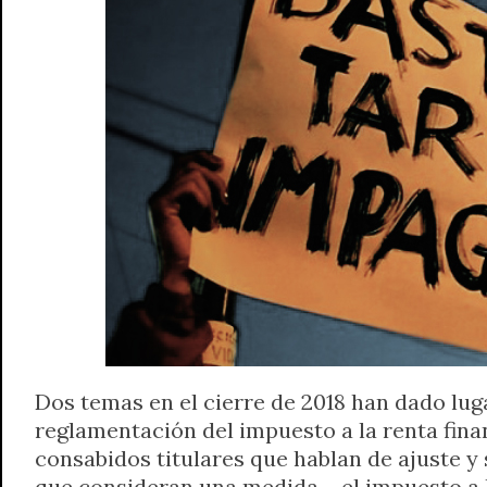
A
r
e
o
n
i
F
p
a
r
o
g
n
r
p
m
k
e
k
i
r
e
n
d
l
y
Dos temas en el cierre de 2018 han dado lug
reglamentación del impuesto a la renta fina
consabidos titulares que hablan de ajuste y
que consideran una medida —el impuesto a l