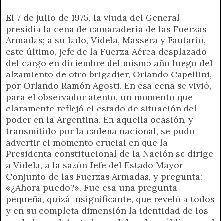
r
e
n
El 7 de julio de 1975, la viuda del General
d
presidía la cena de camaradería de las Fuerzas
l
Armadas; a su lado, Videla, Massera y Fautario,
y
este último, jefe de la Fuerza Aérea desplazado
del cargo en diciembre del mismo año luego del
alzamiento de otro brigadier, Orlando Capellini,
por Orlando Ramón Agosti. En esa cena se vivió,
para el observador atento, un momento que
claramente reflejó el estado de situación del
poder en la Argentina. En aquella ocasión, y
transmitido por la cadena nacional, se pudo
advertir el momento crucial en que la
Presidenta constitucional de la Nación se dirige
a Videla, a la sazón Jefe del Estado Mayor
Conjunto de las Fuerzas Armadas, y pregunta:
«¿Ahora puedo?». Fue esa una pregunta
pequeña, quizá insignificante, que reveló a todos
y en su completa dimensión la identidad de los