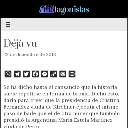
Saltar
al
contenido
Déjà vu
22 de diciembre de 2013
W
T
T
F
M
C
E
P
h
e
w
a
e
o
m
r
Se ha dicho hasta el cansancio que la historia
a
l
i
c
s
p
a
i
suele repetirse en forma de broma. Dicho esto,
t
e
t
e
s
y
i
n
daría para creer que la presidencia de Cristina
s
g
t
b
e
L
l
t
Fernández viuda de Kirchner ejecuta el mismo
A
r
e
o
n
i
F
paso de baile que el de otra mujer que también
p
a
r
o
g
n
r
presidió la Argentina, María Estela Martínez
p
m
k
e
k
i
viuda de Perón.