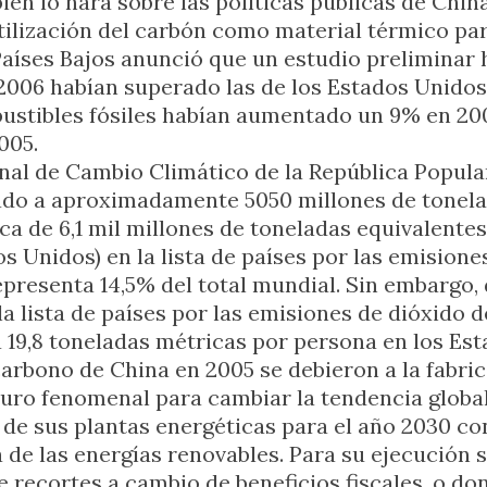
ién lo hará sobre las políticas públicas de Chi
utilización del carbón como material térmico pa
aíses Bajos anunció que un estudio preliminar 
2006 habían superado las de los Estados Unidos 
ustibles fósiles habían aumentado un 9% en 200
005.
l de Cambio Climático de la República Popular
do a aproximadamente 5050 millones de tonelad
a de 6,1 mil millones de toneladas equivalentes
 Unidos) en la lista de países por las emisione
representa 14,5% del total mundial. Sin embargo
la lista de países por las emisiones de dióxido
a 19,8 toneladas métricas por persona en los Es
carbono de China en 2005 se debieron a la fabri
ro fenomenal para cambiar la tendencia global.
e sus plantas energéticas para el año 2030 con 
e las energías renovables. Para su ejecución se
 recortes a cambio de beneficios fiscales, o do