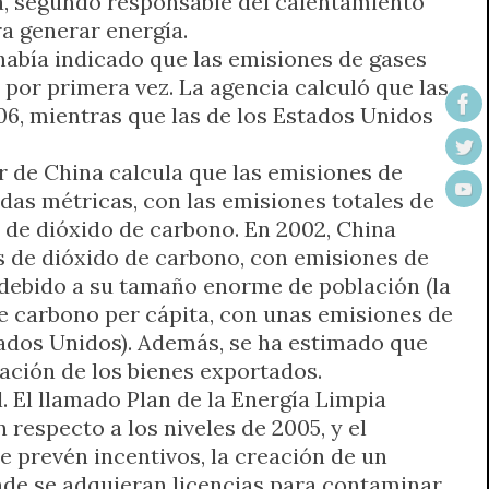
na, segundo responsable del calentamiento
ra generar energía.
había indicado que las emisiones de gases
por primera vez. La agencia calculó que las
6, mientras que las de los Estados Unidos
 de China calcula que las emisiones de
as métricas, con las emisiones totales de
 de dióxido de carbono. En 2002, China
s de dióxido de carbono, con emisiones de
, debido a su tamaño enorme de población (la
 de carbono per cápita, con unas emisiones de
tados Unidos). Además, se ha estimado que
cación de los bienes exportados.
 El llamado Plan de la Energía Limpia
respecto a los niveles de 2005, y el
 prevén incentivos, la creación de un
nde se adquieran licencias para contaminar