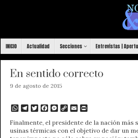
Saltar
al
contenido
Saltar
INICIO
Actualidad
Secciones
Entrevistas | Apert
al
contenido
En sentido correcto
9 de agosto de 2015
W
T
T
F
M
C
E
P
h
e
w
a
e
o
m
r
Finalmente, el presidente de la nación más 
a
l
i
c
s
p
a
i
usinas térmicas con el objetivo de dar un me
t
e
t
e
s
y
i
n
s
g
t
b
e
L
l
t