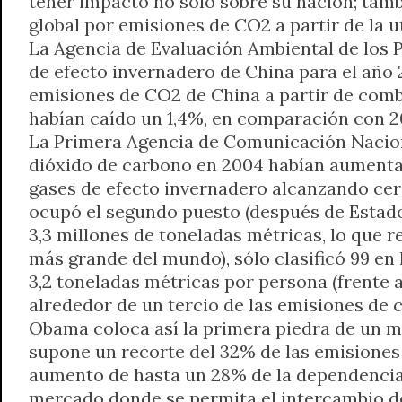
tener impacto no sólo sobre su nación; tamb
A
r
e
o
n
i
F
global por emisiones de CO2 a partir de la 
p
a
r
o
g
n
r
La Agencia de Evaluación Ambiental de los P
p
m
k
e
k
i
de efecto invernadero de China para el año 
r
e
emisiones de CO2 de China a partir de comb
n
habían caído un 1,4%, en comparación con 2
d
La Primera Agencia de Comunicación Naciona
l
dióxido de carbono en 2004 habían aumenta
y
gases de efecto invernadero alcanzando cerc
ocupó el segundo puesto (después de Estados
3,3 millones de toneladas métricas, lo que 
más grande del mundo), sólo clasificó 99 en 
3,2 toneladas métricas por persona (frente 
alrededor de un tercio de las emisiones de 
Obama coloca así la primera piedra de un mu
supone un recorte del 32% de las emisiones d
aumento de hasta un 28% de la dependencia d
mercado donde se permita el intercambio de