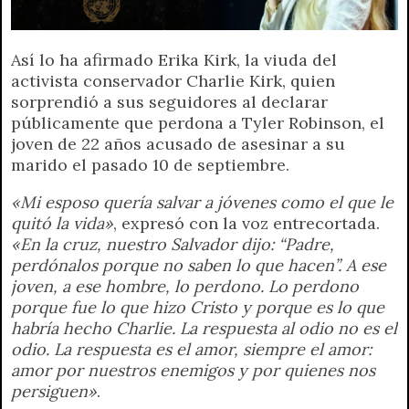
p
m
k
e
k
i
r
e
Así lo ha afirmado Erika Kirk, la viuda del
n
activista conservador Charlie Kirk, quien
d
sorprendió a sus seguidores al declarar
l
públicamente que perdona a Tyler Robinson, el
y
joven de 22 años acusado de asesinar a su
marido el pasado 10 de septiembre.
«Mi esposo quería salvar a jóvenes como el que le
quitó la vida»
, expresó con la voz entrecortada.
«En la cruz, nuestro Salvador dijo: “Padre,
perdónalos porque no saben lo que hacen”. A ese
joven, a ese hombre, lo perdono. Lo perdono
porque fue lo que hizo Cristo y porque es lo que
habría hecho Charlie. La respuesta al odio no es el
odio. La respuesta es el amor, siempre el amor:
amor por nuestros enemigos y por quienes nos
persiguen»
.