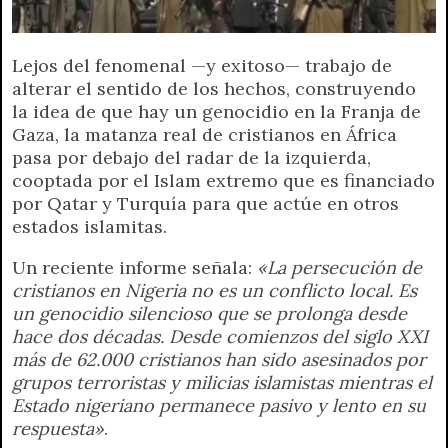
p
m
k
e
k
i
r
e
Lejos del fenomenal —y exitoso— trabajo de
n
alterar el sentido de los hechos, construyendo
d
la idea de que hay un genocidio en la Franja de
l
Gaza, la matanza real de cristianos en África
y
pasa por debajo del radar de la izquierda,
cooptada por el Islam extremo que es financiado
por Qatar y Turquía para que actúe en otros
estados islamitas.
Un reciente informe señala:
«La persecución de
cristianos en Nigeria no es un conflicto local. Es
un genocidio silencioso que se prolonga desde
hace dos décadas. Desde comienzos del siglo XXI
más de 62.000 cristianos han sido asesinados por
grupos terroristas y milicias islamistas mientras el
Estado nigeriano permanece pasivo y lento en su
respuesta»
.