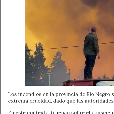
A
r
e
o
n
i
F
p
a
r
o
g
n
r
p
m
k
e
k
i
r
e
n
d
l
y
Los incendios en la provincia de Río Negro s
extrema crueldad, dado que las autoridade
En este contexto, truenan sobre el conscien