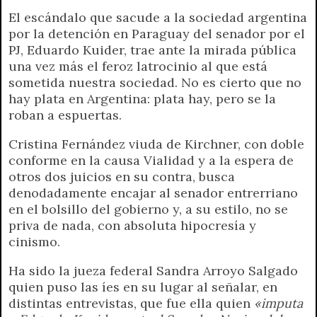
r
e
El escándalo que sacude a la sociedad argentina
n
por la detención en Paraguay del senador por el
d
PJ, Eduardo Kuider, trae ante la mirada pública
l
una vez más el feroz latrocinio al que está
y
sometida nuestra sociedad. No es cierto que no
hay plata en Argentina: plata hay, pero se la
roban a espuertas.
Cristina Fernández viuda de Kirchner, con doble
conforme en la causa Vialidad y a la espera de
otros dos juicios en su contra, busca
denodadamente encajar al senador entrerriano
en el bolsillo del gobierno y, a su estilo, no se
priva de nada, con absoluta hipocresía y
cinismo.
Ha sido la jueza federal Sandra Arroyo Salgado
quien puso las íes en su lugar al señalar, en
distintas entrevistas, que fue ella quien
«
imputa