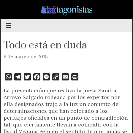
Saltar
al
contenido
Todo está en duda
8 de marzo de 2015
W
T
T
F
M
C
E
P
h
e
w
a
e
o
m
r
La presentación que realizó la jueza Sandra
a
l
i
c
s
p
a
i
Arroyo Salgado rodeada por los expertos por
t
e
t
e
s
y
i
n
ella designados trajo a la luz un conjunto de
s
g
t
b
e
L
l
t
determinaciones que han colocado a los
A
r
e
o
n
i
F
peritajes oficiales en un punto de contradicción
p
a
r
o
g
n
r
tal, que ciertamente llevan a coincidir con la
p
m
k
e
k
i
fiscal Viviana Fein en el sentido de que jamás se